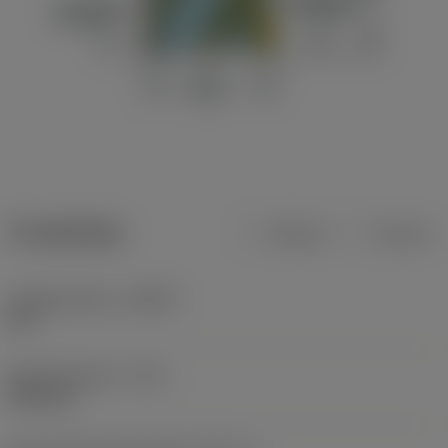
Produktdata
Metrisk
Tommer
Indgrebsvinkel
(KAPR)
90 °
Skærediameter
(DC)
50,8 mm