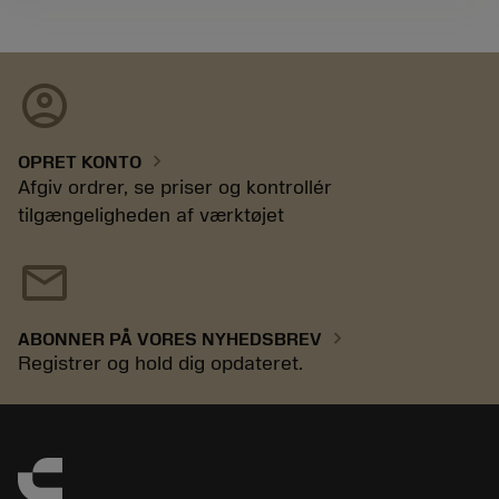
account_circle
chevron_right
OPRET KONTO
Afgiv ordrer, se priser og kontrollér
tilgængeligheden af værktøjet
mail
chevron_right
ABONNER PÅ VORES NYHEDSBREV
Registrer og hold dig opdateret.