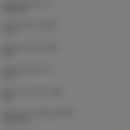
Funktionel længde
(LF)
68,555 mm
Radial spånvinkel
(GAMF)
-7,41 °
Spånvinkel, aksial
(GAMP)
13,5 °
Drejningsmoment
(TQ)
3 Nm
Materiale for værktøj
(BMC)
Stål
Maks. rotationshastighed
(RPMX)
7.800 1/min