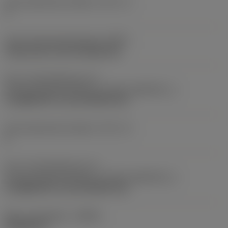
Antal skærende enheder
(CICT_1)
3
Kode på fastspændingtype
(MTP)
clamp with screw through hole
Del 2 af identifikatorer for
skæreemnegrænseflade
(CUTINT_MASTER_1)
CoroMill 390 -size 18 (R390-18)
Antal skærende enheder
(CICT_3)
6
Del 2 af identifikatorer for
skæreemnegrænseflade
(CUTINT_MASTER_3)
CoroMill 390 -size 18 (R390-18)
Maks. spåndybde
(APMX)
43,688 mm