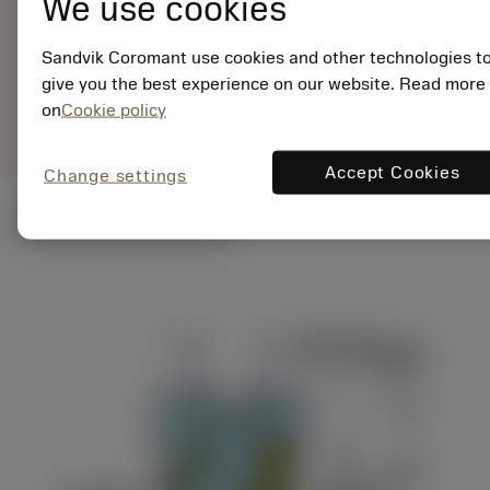
We use cookies
EAN: 11411234
ANSI: RA390-
051R19-43M
Sandvik Coromant use cookies and other technologies t
give you the best experience on our website. Read more
Generiske
deployed_code
Vis 3D-model
on
Cookie policy
remove
add
billeder
shopping_cart
Læg i 
Accept Cookies
Change settings
Tekniske illustrationer