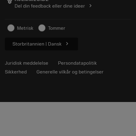
Find os
FAQ
chevron_right
Del din feedback eller dine ideer
Til pressen
Kontakt
Sikkerhedsoplysninger
Bæredygtighed
Metrisk
Tommer
chevron_right
Storbritannien | Dansk
Juridisk meddelelse
Persondatapolitik
Sikkerhed
Generelle vilkår og betingelser