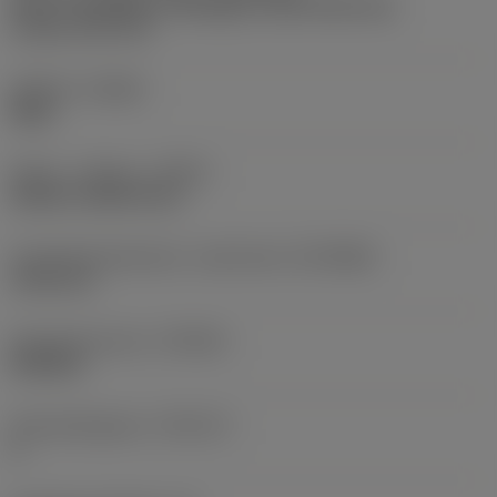
Arbor -ISO 6462 -A (hexagon socket head cap
screw) -inch: 3/4
Udførsel
(HAND)
Right
Køling - indgang
(CNSC)
without coolant entry
Forbindelsesdiameter, maskinside
(DCONMS)
19,05 mm
Standardnummer
(STDNO)
ISO6462
Standardbogstav
(STDLET)
A