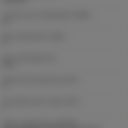
Forhold for maks. arbejdsindgreb
(AERMX)
0,5
Maks. stigningsvinkel
(RMPX)
0 °
Maks. indstiksdybde
(AZ)
0 mm
Differentieret skærplacering
(CPDF)
Ja
Antal effektive skær i indgreb
(ZEFP)
3
Kobling - maskinretning
(ADINTMS)