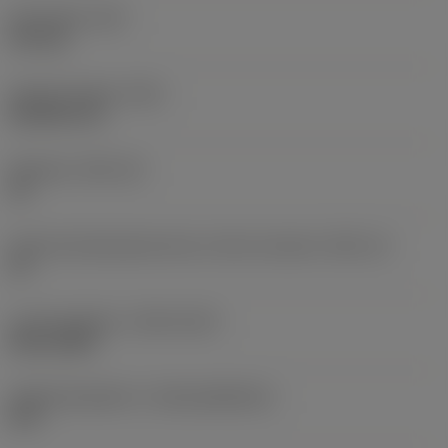
Emnevægt
(WT)
0,61 kg
Samlet længde
(OAL)
68,5546 mm
Skærleje
(SSC_M)
18
Kode på skærlejestørrelse, britisk standard
(SSC_N)
18
Lanceringsdato
(ValFrom20)
28.01.2002
Udgivelsespakke-id
(RELEASEPACK)
02.1