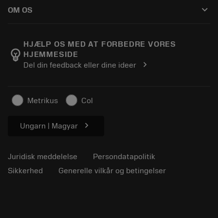
Sådan køber du
Vejledninger og vejledninger
Tailor Made
keyboard_arrow_down
OM OS
Bestil
Lommeregnere og apps
Om Sandvik Coromant
Returnering
Kataloger og håndbøger
Manufacturing Wellness
Spor din ordre
HJÆLP OS MED AT FORBEDRE VORES
emoji_objects
HJEMMESIDE
Karriere
Lav et tilbud
chevron_right
Del din feedback eller dine ideer
Bæredygtig virksomhed
Artikler
Til pressen
Metrikus
Col
chevron_right
Ungarn | Magyar
Juridisk meddelelse
Persondatapolitik
Sikkerhed
Generelle vilkår og betingelser