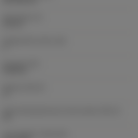
CVD TiCN+TiN
Skærtykkelse
(S)
6,35 mm
Frigangsvinkel, primær
(AN)
0 °
Emnevægt
(WT)
0,0262 kg
Skærleje
(SSC_M)
19
Kode på skærlejestørrelse, britisk standard
(SSC_N)
3/4
Lanceringsdato
(ValFrom20)