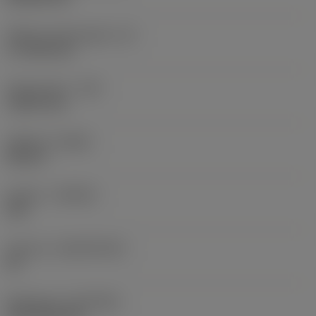
Effektiv skærlængde
(LE)
17,7439 mm
Hjørneradius
(RE)
1,5875 mm
Udførsel
(HAND)
Neutral
Kvalitet
(GRADE)
235
Substrat
(SUBSTRATE)
HC
Belægning
(COATING)