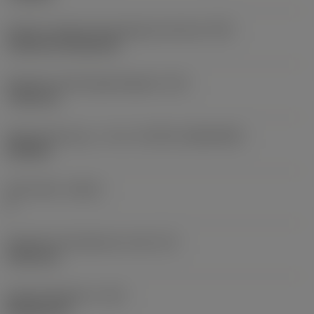
Kode for skærmonteringstype (metrisk)
(IFS)
Cylindrical fixing hole
Diameter på fastspændingshul
(D1)
7,925 mm
Skærstørrelse og – form
(CUTINT_SIZESHAPE)
CN1906
Antal skær
(CEDC)
2
Diameter på indskrevet cirkel
(IC)
19,05 mm
Kode på skærform
(SC)
Rhombic 80