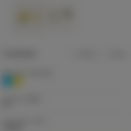
Produktdata
Metrisk
Tommer
Materiale(r)
(TMC1ISO)
P
M
Geometri
(CBMD)
HR
Type af drift
(CTPT)
roughing