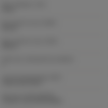
Maks. spåndybde
(CDX)
18 mm
Min. diameter for spor
(DAXIN)
220 mm
Maks. diameter for spor
(DAXX)
500 mm
Aksialt spor, underlagsretning
(AXGSUP)
2
Kode på fastspændingtype
(MTP)
clamp on top of insert
Skær type
(CUTINT_MASTER)
CoroCut 2 -size H (C2I-H2-0400-)