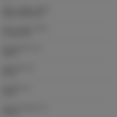
Køling - indgang
(CNSC)
without coolant entry
Køling - udgang
(CXSC)
no coolant exit
Kølemiddeltryk
(CP)
150 bar
Skaftbredde
(B)
20 mm
Skafthøjde
(H)
20 mm
Funktionel længde
(LF)
125 mm