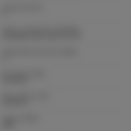
Skærleje
(SSC_M)
H
Kobling - maskinretning
(ADINTMS)
Rectangular shank -metric: 20 x 20
Værktøjsvinkel mod emnet
(BAWS)
0 °
Min. udhæng
(OHN)
40,708 mm
Maks. udhæng
(OHX)
60,708 mm
Udførsel
(HAND)
Right