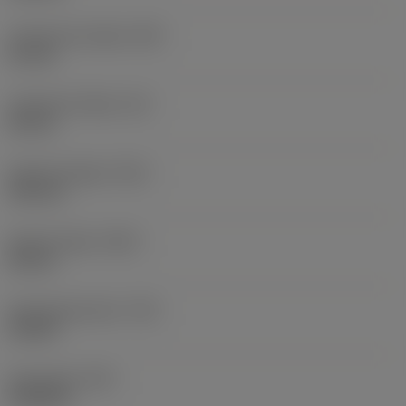
Funktionel bredde
(WF)
21 mm
Funktionel højde
(HF)
20 mm
Samlet længde
(OAL)
125 mm
Samlet højde
(OAH)
30 mm
Drejningsmoment
(TQ)
4,5 Nm
Emnevægt
(WT)
0,344 kg