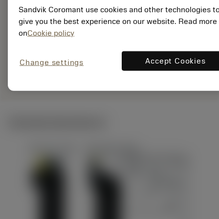
Sandvik Coromant use cookies and other technologies t
EAN:
give you the best experience on our website. Read more
7323227485546
on
Cookie policy
ANSI: RA590-
051R19S-11M
Accept Cookies
Specifik
Change settings
deployed_code
Vis 3D-model
remove
add
repræsentation
shopping_cart
Læg i 
Tekniske illustrationer