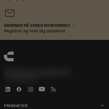
mail
chevron_right
ABONNER PÅ VORES NYHEDSBREV
Registrer og hold dig opdateret.
Sandvik Coromant Denmark
phone
+4589882066
keyboard_arrow_down
PRODUKTER