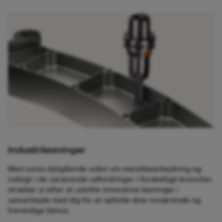
Industriløsninger
Med vores dybgående viden om metalbearbejdning og
indsigt i de varierende udfordringer i forskellige brancher,
stræber vi efter at udvikle innovative løsninger i
samarbejde med dig for at opfylde dine nuværende og
fremtidige behov.