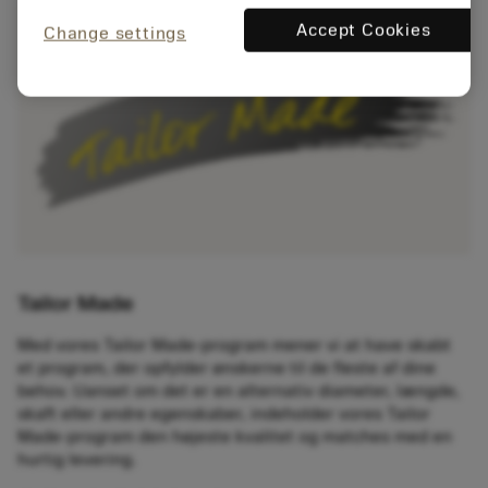
Accept Cookies
Change settings
Tailor Made
Med vores Tailor Made-program mener vi at have skabt
et program, der opfylder ønskerne til de fleste af dine
behov. Uanset om det er en alternativ diameter, længde,
skaft eller andre egenskaber, indeholder vores Tailor
Made-program den højeste kvalitet og matches med en
hurtig levering.