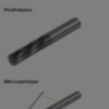
Pindfræsere
Mikroværktøjer