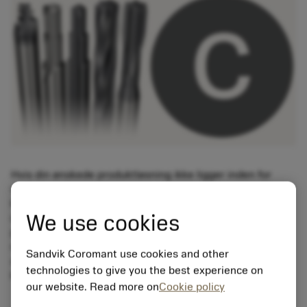
Hvis din ønskede produktløsning ikke ligger inden for
vores standardsortiment, har vi ekspertisen til at
konstruere, designe og fremstille et individuelt produkt,
We use cookies
der opfylder dine specifikke applikationskrav. I vores
program med specialfremstillede løsninger kan du vælge
mellem
Tailor Made
eller
Advanced Engineered
,
Sandvik Coromant use cookies and other
afhængig af din applikations kompleksitet og
technologies to give you the best experience on
komponentegenskab.
our website. Read more on
Cookie policy