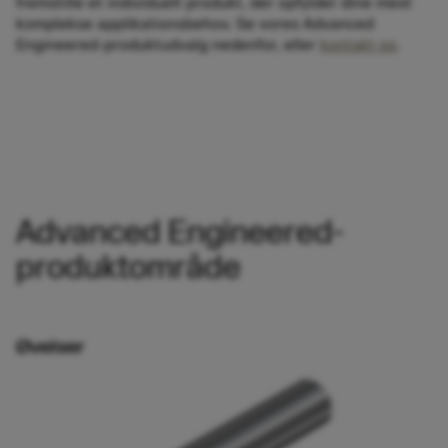
fremstille et individuelt produkt, der opfylder dine mest
komplekse applikationsbehov. Se vores Advanced
Engineered-produktudvalg nedenfor, eller
kontakt os
.
Advanced Engineered-
produktområde
Øvelser