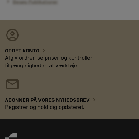
chevron_right
Besøg Publikationer
account_circle
chevron_right
OPRET KONTO
Afgiv ordrer, se priser og kontrollér
tilgængeligheden af værktøjet
mail
chevron_right
ABONNER PÅ VORES NYHEDSBREV
Registrer og hold dig opdateret.