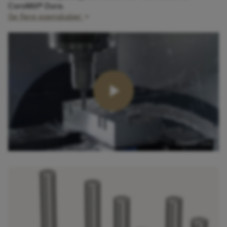
CoroMill® Dura.​
Se flere egenskaber
3 spånkanaler med 1,5–3×D skærelængde​
Hjørneradiusser og halsvarianter​
Robuste og letskærende geometrier designet til
arbejde i mange applikationer
Plangeometri med wiper-geometri
Kan genopslibes op til tre gange til værktøjets
oprindelige specifikationer