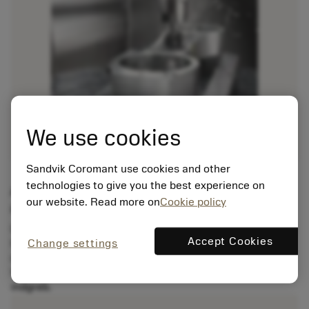
We use cookies
Sandvik Coromant use cookies and other
technologies to give you the best experience on
Applikationstilpassede solide pindfræsere til
our website. Read more on
Cookie policy
aluminium
CoroMill® Dura applikationstilpassede solide pindfræsere
Accept Cookies
Change settings
til aluminium er et stabilt og fleksibelt koncept, der er
designet til bearbejdning af ISO N. De er specialudviklet
til skrub- og sletfræsning af aluminium med forskellige
indgreb. ​