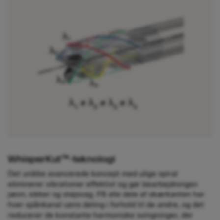
WhisperKut™-teknologi
Det unikke avancerede koncept med ulige spiral
eliminerer vibrationer effektivt og gør bearbejdningen
jævn, sikker og støjsvag. På alle dele af skærkanten har
hver spånkanal uens deling i forhold til de andre, og det
reducerer de konstante harmoniske svingninger, der