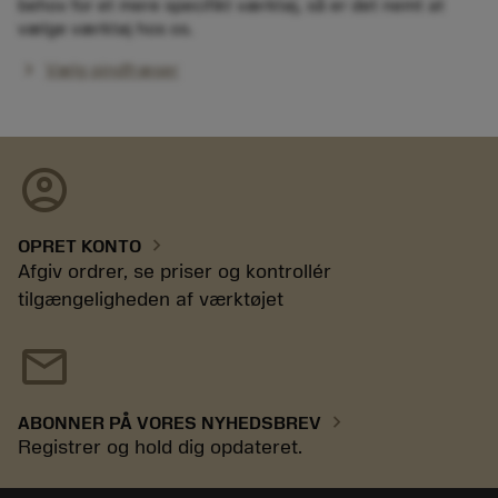
behov for et mere specifikt værktøj, så er det nemt at
vælge værktøj hos os.
chevron_right
Vælg pindfræser
account_circle
chevron_right
OPRET KONTO
Afgiv ordrer, se priser og kontrollér
tilgængeligheden af værktøjet
mail
chevron_right
ABONNER PÅ VORES NYHEDSBREV
Registrer og hold dig opdateret.