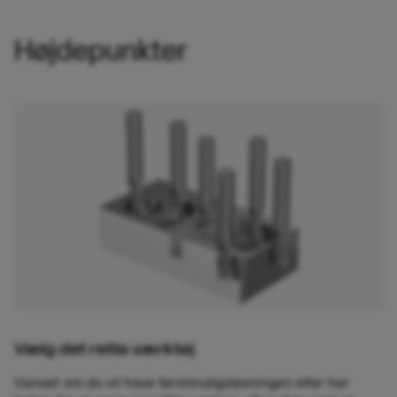
Højdepunkter
Vælg det rette værktøj
Uanset om du vil have førstevalgsløsningen eller har