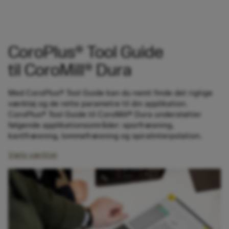
CoroPlus® Tool Guide
til CoroMill® Dura
Med CoroPlus® Tool Guide kan du nemt finde det rigtige
værktøj og de rette parametre til din applikation.
CoroPlus® Tool Guide til CoroMill® Dura understøtter
følgende applikationsområder: sporfræsning,
kantfræsning, lommefræsning og spiralinterpolation.
Vælg værktøj