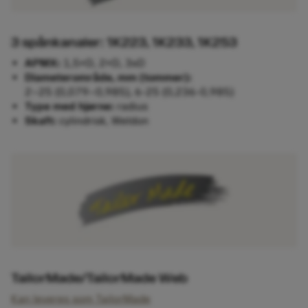
3 spånkanaler: 1K223, 1K233, 1K253
APMX:
1,5×D, 2×D, 3xD
Diameterområde, mm (tommer):
2–25 (0,079–0,985), 6-25 (0,236-0,985)
Type med hjørne:
radius
Skaft:
cylindrisk, Weldon
TailorMade/TailorMade Web
Kan leveres som TailorMade