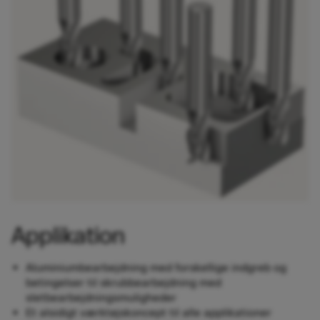
Applikation​
Aluminiumbearbejdning med forskellige indgreb og
betingelser til skrubbearbejdning med
sletbearbejdningsmuligheder
Et alsidigt værktøjskoncept til alle applikationer