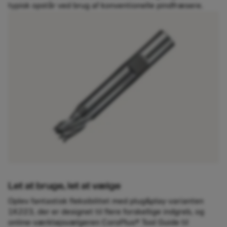
typisk opstår ved brug af konventionelle pindfræsere.
Let at bruge, let at vælge
Oplev fantastisk fleksibilitet med plug&play-varianten
1K223, der er designet til flere forskellige indgreb, og
online-værktøjsvælgeren CoroPlus® Tool Guide til