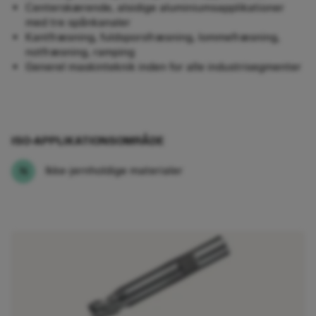
Centerskærende, alsidige aluminiumsapplikationer
med tre spånkanaler​
Kantfræsning, fuldsporsfræsning, lommefræsning,
notfræsning, ramping
Generel maskinteknik inden for alle industrisegmenter
ISO-APPLIKATIONSOMRÅDE
Ikke-jernholdige materialer