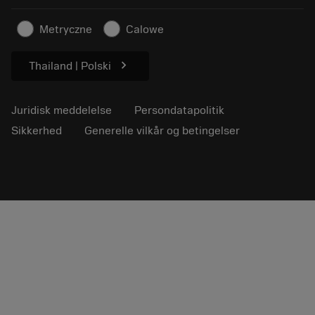
Artikler
Til pressen
Metryczne
Calowe
chevron_right
Thailand | Polski
Juridisk meddelelse
Persondatapolitik
Sikkerhed
Generelle vilkår og betingelser