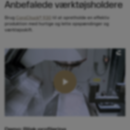
Anbefalede værktøjsholdere
Brug
CoroChuck® 930
til at opretholde en effektiv
produktion med hurtige og lette opspændinger og
værktøjsskift.
Demo: Blisk-profilering