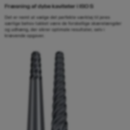
Fræsning af dybe kaviteter i ISO S
Det er nemt at vælge det perfekte værktøj til jeres
særlige behov takket være de forskellige skærelængder
og udhæng, der sikrer optimale resultater, selv i
krævende opgaver.