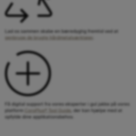
Lad os sammen skabe en bæredygtig fremtid ved at
genbruge de brugte hårdmetalværktøjer
.
Få digital support fra vores eksperter i gul jakke på vores
platform
CoroPlus® Tool Guide
, der kan hjælpe med at
opfylde dine applikationsbehov.