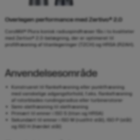
Overlegen performance med Zertivo® 2.0
CoroMill® Plura konisk radiuspindfræser fås i to kvaliteter
med Zertivo® 2.0-belægning, der er optimeret til
profilfræsning af titanlegeringer (T2CH) og HRSA (R2AH).
Anvendelsesområde
Konstrueret til flankefræsning eller punktfræsning
med vanskelige adgangsforhold, f.eks. flankefræsning
af rotorblades rundingsradius eller turbinerotorer
Semi-sletfræsning til sletfræsning
Primært til emner i ISO S (titan og HRSA)
Sekundært til emner i ISO M (rustfrit stål), ISO P (stål)
og ISO H (hærdet stål)