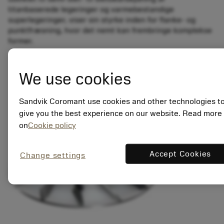
titanbaserede legeringer og varmebestandige
superlegeringer, viser sin styrke inden for flanke- og
punktfræsning, hvor det nemt kan frembringe komplekse
former.
We use cookies
Sandvik Coromant use cookies and other technologies t
give you the best experience on our website. Read more
on
Cookie policy
Accept Cookies
Change settings