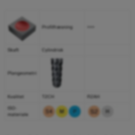
Profilfræsning
+++
Skaft
Cylindrisk
Plangeometri
Kvalitet
T2CH
R2AH
ISO-
materiale