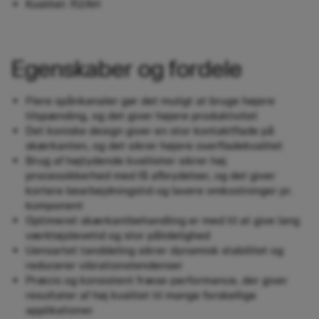
Kvalitet: R2AH
Egenskaber og fordele
Flere spånkanaler gør det muligt at bruge højere
tilspænding, og det giver højere produktivitet
Det koniske design giver en stor kontaktflade på
skærkanten, og det sikrer højere overfladekvalitet
Brug af højtydende kvaliteter sikrer høj
processikkerhed med få afbrydelser, og det giver
kortere bearbejdningstid og lavere omkostninger pr.
komponent
Optimeret skærkantbehandling er med til at give lang
værktøjslevetid og stor pålidelighed
Uensartet tanddeling sikrer dynamisk stabilitet​ og
reducerer vibrationstendenser
Præcis og konsistent fræse-performance, der giver
resultater af høj kvalitet til mange forskellige
applikationer