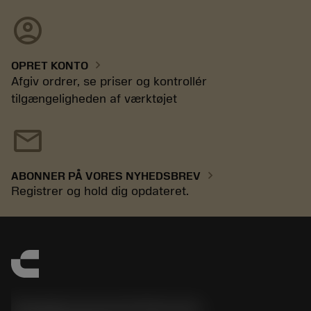
account_circle
chevron_right
OPRET KONTO
Afgiv ordrer, se priser og kontrollér
tilgængeligheden af værktøjet
mail
chevron_right
ABONNER PÅ VORES NYHEDSBREV
Registrer og hold dig opdateret.
Sandvik Coromant Denmark