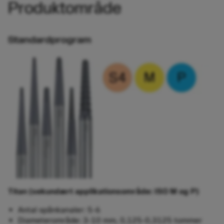
Produktområde
Standardprogram
Titan (sekundært applikationsområde: ISO M og P)
Antal spånkanaler: 5-6
Diameterområde: 3-10 mm, 0,125-0,3125 tommer