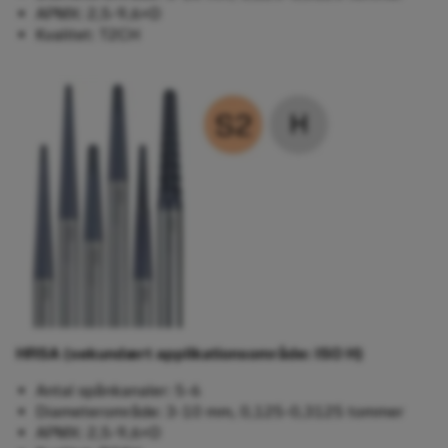
APMX: 2,5-9,6×D
Kvalitet: T2CH
HRSA (sekundært applikationsområde: ISO H)​
Antal spånkanaler: 5-6
Diameterområde: 3-10 mm, 0,125-0,3125 tommer
APMX: 2,5-9,6×D