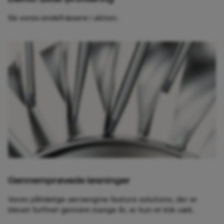
Se vores endefræsere i aktion.
Gennemprøvede løsninger
Vores pålidelige aeroengine feature solutions, der er
blevet forfinet gennem mange år, er kun et klik væk.