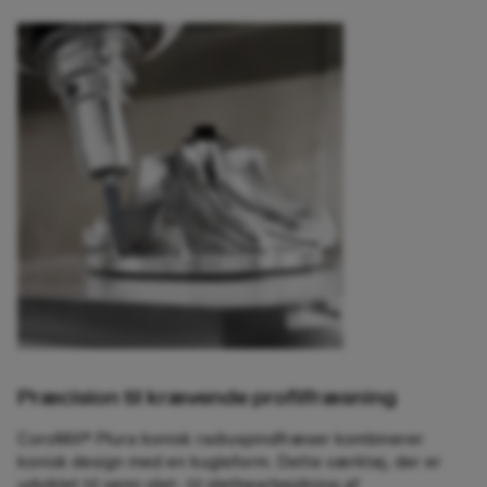
Præcision til krævende profilfræsning
CoroMill® Plura konisk radiuspindfræser kombinerer
konisk design med en kugleform. Dette værktøj, der er
udviklet til semi-slet- til sletbearbejdning af