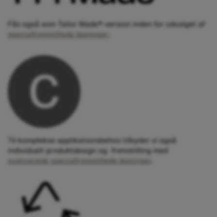
Fås også som Tailor Made®-version inden for udvalget af
specialfremstillede løsninger
.
Til komplekse applikationsbehov tilbyder vi også
individuelt produktdesign og -fremstilling med
avancerede specialfremstillede løsninger
.