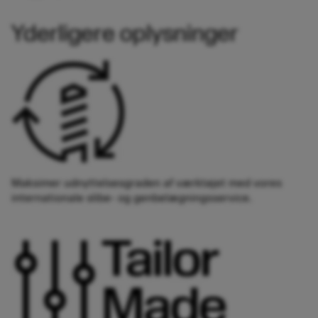
Yderligere oplysninger
Maksimer udnyttelsesgraden af værktøjet med vores
internationale slibe- og genbelægningsservice.