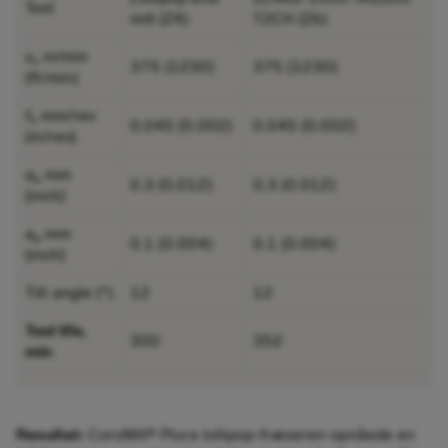
Tool
mill (Z4)
T2CH (Z6)
v
m/min
c
375 (​1230)
375 (​1230)
(ft/min)
f
mm/rev
n
0.045 (0.002)
0.045 (0.002)
(in/rev)
a
mm
e
0.3 (0.012)
0.3 (0.012)
(inch)
a
mm
p
0.1 (0.004)
0.1 (0.004)
(inch)
Tilt angle (°)
12
12
Tool life,
300
352
min
Resultat:
CoroMill® Plura lollipop-fræseren opnåede en