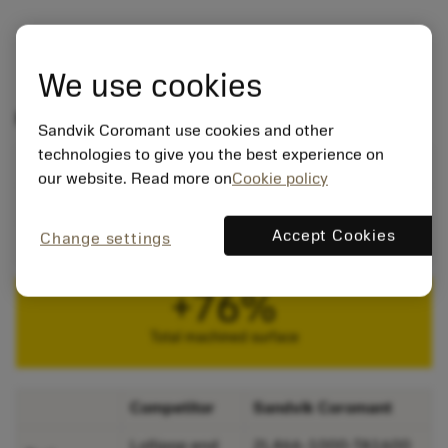
We use cookies
Performance test: Titanium
Sandvik Coromant use cookies and other
technologies to give you the best experience on
Material:
S4.2.Z.AN (Ti64Al4V)
our website. Read more on
Cookie policy
Operation:
Side milling
Accept Cookies
Change settings
Coolant:
Emulsion
+76%
Total machined surface
Competitor
Sandvik Coromant
Lollipop end
2L466-1000-TA1600