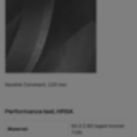
Sandvik Coromant, 120 min.
Performance test, HRSA
S2.0.Z.AG (aged inconel
Material:
718)