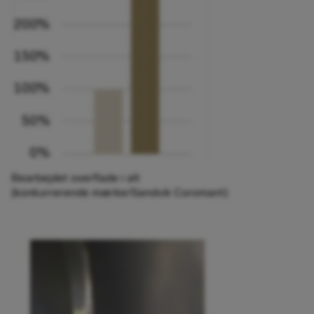
Bearbejdet overflade i alt
(konkurrerende mærke/Sandvik Coromant)