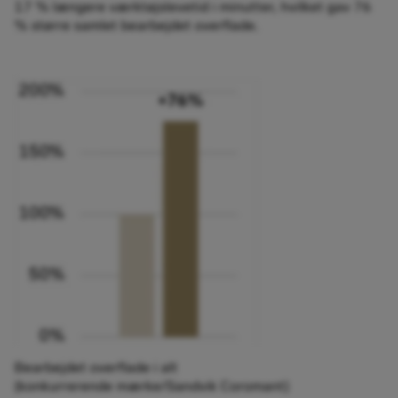
17 % længere værktøjslevetid i minutter, hvilket gav 76
% større samlet bearbejdet overflade.
Bearbejdet overflade i alt
(konkurrerende mærke/Sandvik Coromant)