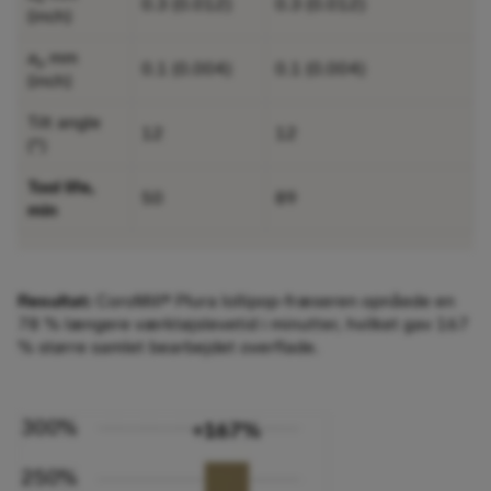
0.3 (0.012)
0.3 (0.012)
(inch)
a
mm
p
0.1 (0.004)
0.1 (0.004)
(inch)
Tilt angle
12
12
(°)
Tool life,
50
89
min
Resultat:
CoroMill® Plura lollipop-fræseren opnåede en
78 % længere værktøjslevetid i minutter, hvilket gav 167
% større samlet bearbejdet overflade.