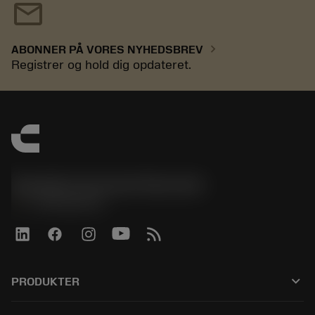
mail
chevron_right
ABONNER PÅ VORES NYHEDSBREV
Registrer og hold dig opdateret.
Sandvik Coromant Denmark
phone
+4589882066
keyboard_arrow_down
PRODUKTER
Alle værktøjer