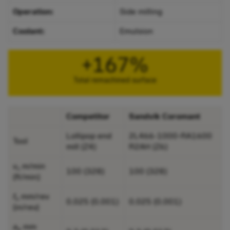
Operation:
Side milling
Coolant:
Emulsion
+167%
Total remachined surface
Competitor
Sandvik Coromant
Lollipop end
2L466-1000-RA1600
Tool
mill (Z4)
R2AH (Z6)
v
m/min
c
100 (​328)
100 (328)
(ft/min)
f
mm/rev
n
0.025 (0.001)
0.025 (0.001)
(in/rev)
a
mm
e