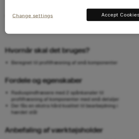
Oversigt
Accept Cookie
Change settings
Hvornår skal det bruges?
Beregnet til profilfræsning af små komponenter
Fordele og egenskaber
Radiuspindfræsere med 2 spånkanaler til
profilfræsning af komponenter med små detaljer
Der fås en ekstra hård kvalitet til bearbejdning i
hærdet stål
Anbefaling af værktøjsholder