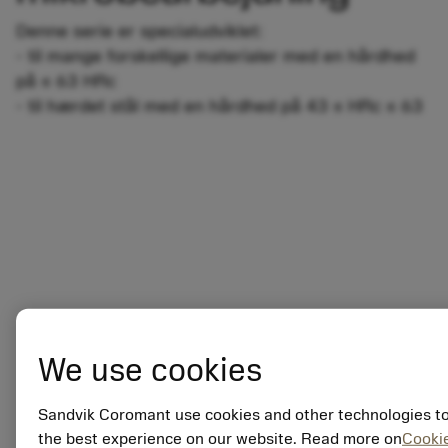
Denne serie er specialudviklet:
- til mange forskellige materialer med en hårdhed
på ≤ 63 HRc
- til hærdet stål med en hårdhed på 43 ≤ HRc ≤ 63
We use cookies
Sandvik Coromant use cookies and other technologies to
the best experience on our website. Read more on
Cookie