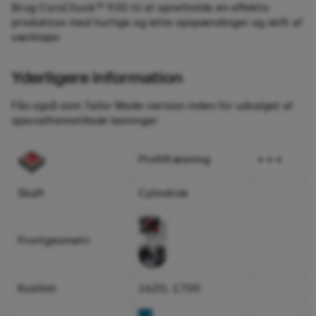
Brug CoroChuck™ 930 til at opretholde en effektiv
produktion med hurtige og lette opspændinger og skift af
værktøjer
Yderligere information
Fås også som Tailor Made-version inden for udvalget af
specialfremstillede løsninger
Profilfræsning
+ + +
Skaft
Cylindrisk
Frontgeometri
Kvalitet
1620, 1700