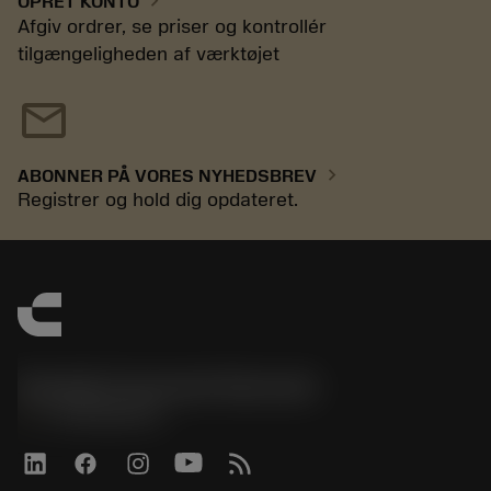
chevron_right
OPRET KONTO
Afgiv ordrer, se priser og kontrollér
tilgængeligheden af værktøjet
mail
chevron_right
ABONNER PÅ VORES NYHEDSBREV
Registrer og hold dig opdateret.
Sandvik Coromant Denmark
phone
+4589882066