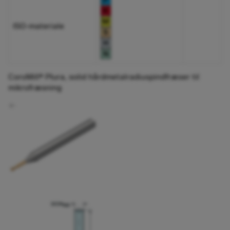
ISO-materiale
CoroMill® Plura, solid hårdmetalradiuspindfræser til
mikrofræsning