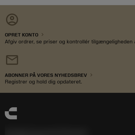
account_circle
chevron_right
OPRET KONTO
Afgiv ordrer, se priser og kontrollér tilgængeligheden 
mail
chevron_right
ABONNER PÅ VORES NYHEDSBREV
Registrer og hold dig opdateret.
Sandvik Coromant Denmark