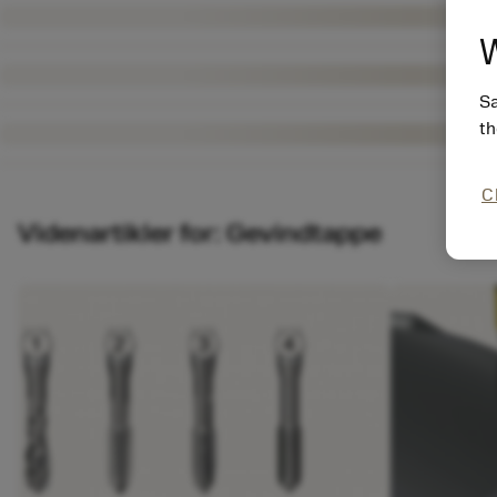
W
Sa
th
C
Videnartikler for: Gevindtappe