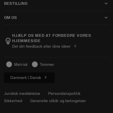
keyboard_arrow_down
BESTILLING
Distributører og specialister
Genopslibning
Sådan køber du
Vejledninger og vejledninger
Tailor Made
keyboard_arrow_down
OM OS
Bestil
Lommeregnere og apps
Om Sandvik Coromant
Returnering
Kataloger og håndbøger
Manufacturing Wellness
Spor din ordre
HJÆLP OS MED AT FORBEDRE VORES
emoji_objects
HJEMMESIDE
Karriere
Lav et tilbud
chevron_right
Del din feedback eller dine ideer
Bæredygtig virksomhed
Artikler
Til pressen
Metrisk
Tommer
chevron_right
Danmark | Dansk
Juridisk meddelelse
Persondatapolitik
Sikkerhed
Generelle vilkår og betingelser