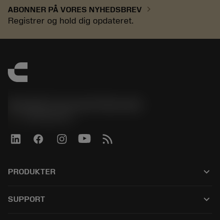
chevron_right
ABONNER PÅ VORES NYHEDSBREV
Registrer og hold dig opdateret.
Sandvik Coromant Denmark
phone
+4589882066
keyboard_arrow_down
PRODUKTER
Alle værktøjer
keyboard_arrow_down
SUPPORT
Al software
Kundeservice
Genbrug