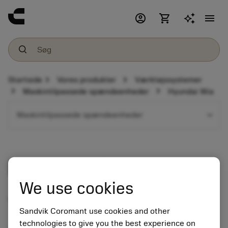
account_circle
shopping_cart
menu
chevron_right
chevron_right
Startside
Vores produkter
Værktøjssystemer
chevron_right
chevron_right
Maskintilpassede spændeenheder
Hyundai Wia
expand_more
Maskintilpassede spændeenheder
Hyundai Wia
We use cookies
Tool holder programme
Sandvik Coromant use cookies and other
technologies to give you the best experience on