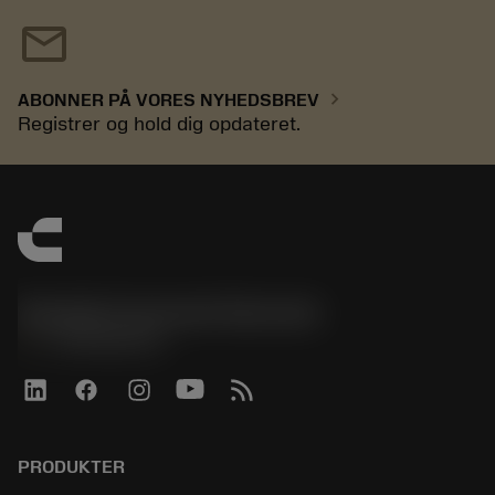
mail
chevron_right
ABONNER PÅ VORES NYHEDSBREV
Registrer og hold dig opdateret.
Sandvik Coromant Denmark
phone
+4589882066
PRODUKTER