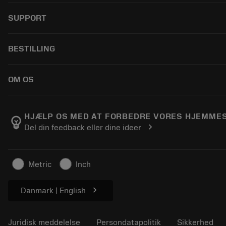
Alle værktøjer
SUPPORT
Al software
Genbrug
Kundeservice
BESTILLING
Genopslibning
Distributører og specialister
Tailor Made
Vejledninger og vejledninger
Sådan køber du
OM OS
Lommeregnere og apps
Bestil
Kataloger og håndbøger
Returnering
Om Sandvik Coromant
Spor din ordre
Manufacturing Wellness
HJÆLP OS MED AT FORBEDRE VORES HJEMME
emoji_objects
chevron_right
Del din feedback eller dine ideer
Lav et tilbud
Karriere
Bæredygtig virksomhed
Artikler
Metric
Inch
Til pressen
chevron_right
Danmark | English
Juridisk meddelelse
Persondatapolitik
Sikkerhed