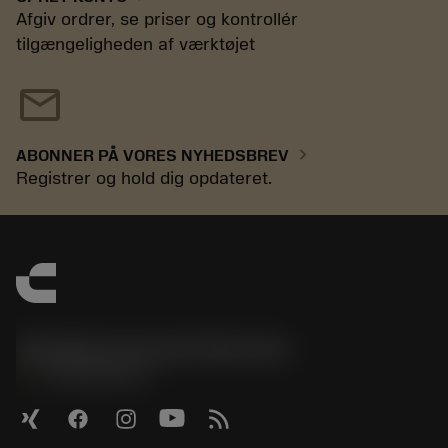
Afgiv ordrer, se priser og kontrollér
tilgængeligheden af værktøjet
mail
chevron_right
ABONNER PÅ VORES NYHEDSBREV
Registrer og hold dig opdateret.
Sandvik Coromant Denmark
phone
+4589882066