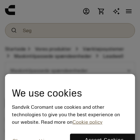
account_circle
shopping_cart
menu
chevron_right
chevron_right
Startside
Vores produkter
Værktøjssystemer
chevron_right
chevron_right
Maskintilpassede spændeenheder
Leadwell
expand_more
Maskintilpassede spændeenheder
We use cookies
Leadwell
Sandvik Coromant use cookies and other
technologies to give you the best experience on
Tool holder programme
our website. Read more on
Cookie policy
Turning centre with milling option
Accept Cookies