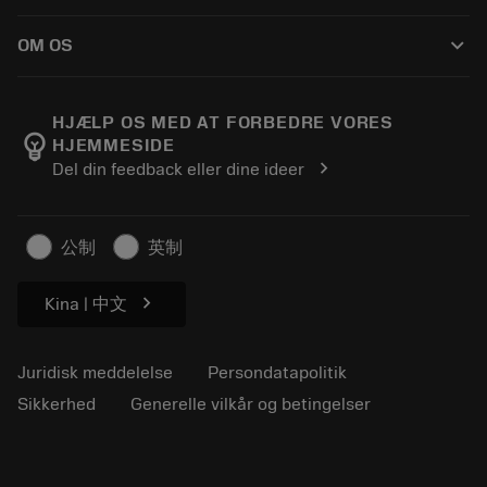
Sådan køber du
Vejledninger og vejledninger
Tailor Made
keyboard_arrow_down
OM OS
Bestil
Lommeregnere og apps
Om Sandvik Coromant
Returnering
Kataloger og håndbøger
Manufacturing Wellness
Spor din ordre
HJÆLP OS MED AT FORBEDRE VORES
emoji_objects
HJEMMESIDE
Karriere
Lav et tilbud
chevron_right
Del din feedback eller dine ideer
Bæredygtig virksomhed
Artikler
Til pressen
公制
英制
chevron_right
Kina | 中文
Juridisk meddelelse
Persondatapolitik
Sikkerhed
Generelle vilkår og betingelser