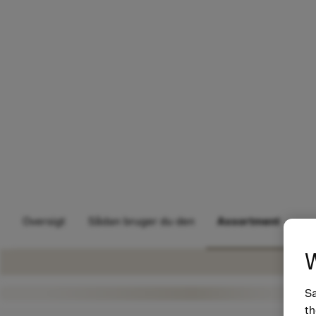
Oversigt
Sådan bruger du den
Assortment
W
Sa
th