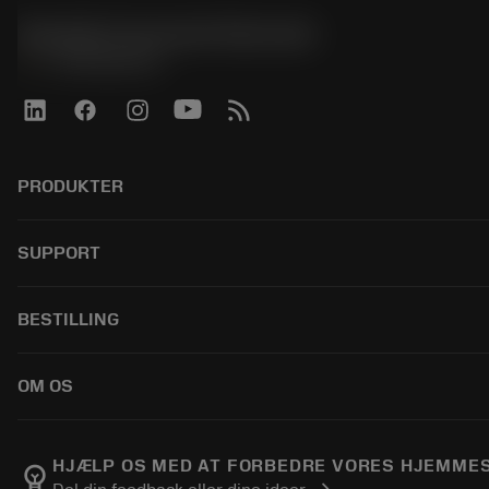
Sandvik Coromant Denmark
phone
+4589882066
PRODUKTER
전체 공구
SUPPORT
모든 소프트웨어
재활용
고객 서비스
BESTILLING
재연마
유통업체 및 전문업체
Tailor Made
가이드 및 튜토리얼
구매 방법
OM OS
계산기 및 앱
주문
카탈로그 및 핸드북
돌아가기
Sandvik Coromant 소개
주문 추적하기
Manufacturing Wellness
HJÆLP OS MED AT FORBEDRE VORES HJEMME
emoji_objects
chevron_right