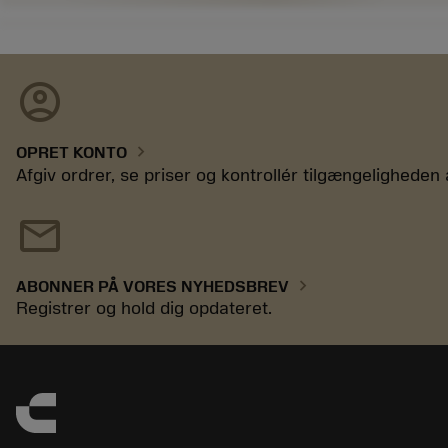
account_circle
chevron_right
OPRET KONTO
Afgiv ordrer, se priser og kontrollér tilgængeligheden 
mail
chevron_right
ABONNER PÅ VORES NYHEDSBREV
Registrer og hold dig opdateret.