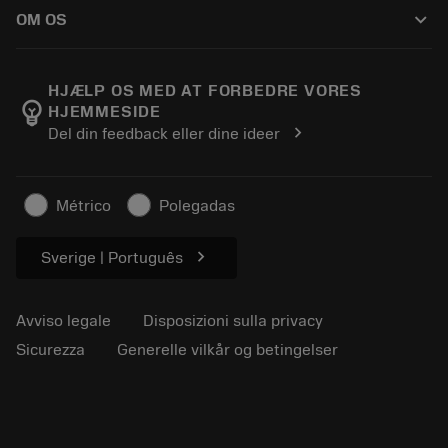
Come acquistare
Guide e tutorial
Tailor Made
keyboard_arrow_down
OM OS
Ordine
Calcolatrici e app
Informazioni su Sandvik Coromant
Restituisci
Cataloghi e manuali
Benessere manifatturiero
Traccia il tuo ordine
HJÆLP OS MED AT FORBEDRE VORES
emoji_objects
HJEMMESIDE
Carriera
Fai un preventivo
chevron_right
Del din feedback eller dine ideer
Business sostenibile
Articoli
Per pressa
Métrico
Polegadas
chevron_right
Sverige | Português
Avviso legale
Disposizioni sulla privacy
Sicurezza
Generelle vilkår og betingelser