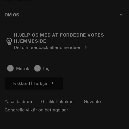
Distribütörler ve uzmanlar
Rekondisyonlama
Nasıl satın alınır
Kılavuzlar ve eğitimler
Tailor Made
keyboard_arrow_down
OM OS
Sipariş
Hesap makineleri ve uygulamalar
Sandvik Coromant hakkında
Geri dön
Kataloglar ve el kitapları
Manufacturing Wellness
Siparişinizi takip edin
HJÆLP OS MED AT FORBEDRE VORES
emoji_objects
HJEMMESIDE
Kariyer
Fiyat teklifi oluşturun
chevron_right
Del din feedback eller dine ideer
Sürdürülebilir iş modeli
Makaleler
Basın için
Metrik
İnç
chevron_right
Tyskland | Türkçe
Yasal bildirim
Gizlilik Politikası
Güvenlik
Generelle vilkår og betingelser