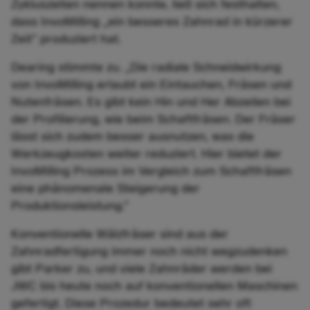
Zykluszeiten nennen konnte, ließ sich festhalten,
dass InvoMilling „ein besseres Zahnrad in kürzerer
Zeit" produziert hat.
Dearing stimmte zu. „Die radiale Schneidwirkung
von InvoMilling erlaubt ein Eintauchen, Fräsen und
Nutenfräsen. Es gibt kein Hin und Her Abzeilen bei
der Profilierung, wie beim Schaftfräsen. Der Fräser
lässt sich zudem besser ausnutzen, was die
Werkzeugkosten weiter reduziert. Hier bietet der
InvoMilling Prozess im Vergleich zum Schaftfräsen
eine phänomenale Steigerung der
Produktionsleistung.”
Konventionelle Wälzfräser sind aus der
Zahnradfertigung immer noch nicht wegzudenken
gibt Parker zu, und viele Zahnräder werden bei
JWC bis heute noch auf konventionellen Maschinen
gefertigt. Diese Prozedur bedeutet sehr oft