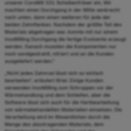
unserer CoroMill 331 Scheibenfräser ein. Wir
machten einen Durchgang in der Mitte senkrecht
nach unten, dann einen weiteren für jede der
beiden Zahnflanken. Nachdem der größte Teil des
Materials abgetragen war, konnte mit nur einem
InvoMilling Durchgang die fertige Evolvente erzeugt
werden. Danach mussten die Komponenten nur
noch sandgestrahlt, nitriert und an die Kunden
ausgeliefert werden.”
„Nicht jedes Zahnrad lässt sich so einfach
bearbeiten", erläutert Briel. Einige Kunden
verwenden InvoMilling zum Schruppen vor der
Wärmehandlung und dem Schleifen, aber die
Software lässt sich auch für die Hartbearbeitung
von wärmebehandelten Materialien einsetzen. Die
Verarbeitung wird im Wesentlichen durch die
Menge des abzutragenden Materials, dem