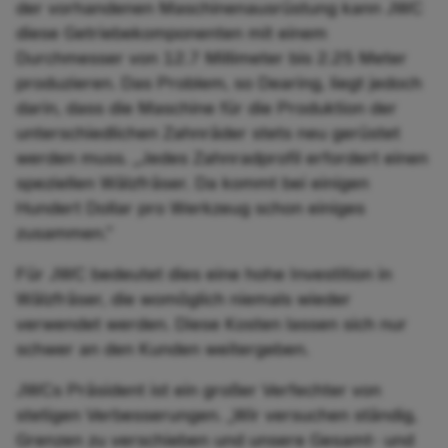
der vorhandenen Maschinenausrüstung kann JWC
diese Getriebekomponenten mit einem
Durchmesser von 12.7 Millimeter bis 2.25 Meter
produzieren. Das Problem, so Dearing, liegt jedoch
darin, dass die Maschine für die Produktion der
unterschiedlichen Zahnräder stets neu gerüstet
werden muss. „Jedes Zahnradprofil erfordert einen
speziellen Wälzfräser. Da kommt bei einigen
Hundert Dollar pro Werkzeug schon einiges
zusammen.”
Für JWC bedeutet dies eine hohe Investition in
Wälzfräser, die womöglich niemals wieder
verwendet werden. Diese Kosten lassen sich nur
schwer an den Kunden weitergeben.
JWCs Präsident ist ein großer Verfechter von
stetigen Verbesserungen. „Wir versuchen ständig,
Grenzen zu verschieben und unsere Gesamt- und