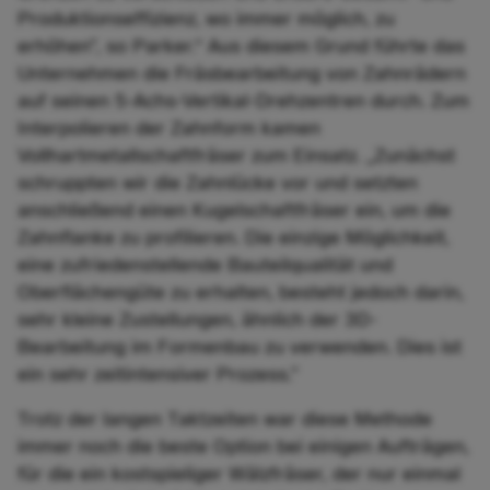
Produktionseffizienz, wo immer möglich, zu
erhöhen”, so Parker.“ Aus diesem Grund führte das
Unternehmen die Fräsbearbeitung von Zahnrädern
auf seinen 5-Achs-Vertikal-Drehzentren durch. Zum
Interpolieren der Zahnform kamen
Vollhartmetallschaftfräser zum Einsatz. „Zunächst
schruppten wir die Zahnlücke vor und setzten
anschließend einen Kugelschaftfräser ein, um die
Zahnflanke zu profilieren. Die einzige Möglichkeit,
eine zufriedenstellende Bauteilqualität und
Oberflächengüte zu erhalten, besteht jedoch darin,
sehr kleine Zustellungen, ähnlich der 3D-
Bearbeitung im Formenbau zu verwenden. Dies ist
ein sehr zeitintensiver Prozess.”
Trotz der langen Taktzeiten war diese Methode
immer noch die beste Option bei einigen Aufträgen,
für die ein kostspieliger Wälzfräser, der nur einmal