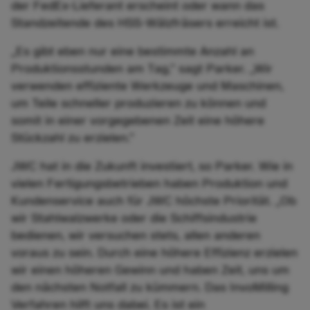
der FedEx-Lieferant erscheint oder wann das
Standzeitende des HSS-Wälzfräsers erreicht ist.
„Es gibt eben nur eine bestimmte Anzahl an
Produktionsstunden am Tag,” sagt Parker. „Wir
verwenden effiziente Werkzeuge und Maschinen,
um Teile schneller produzieren zu können und
somit in einer vorgegebenen Zeit eine höhere
Stückzahl zu erzielen.”
JWC hat in die Zukunft investiert, so Parker. Wie in
vielen Fertigungsbetrieben haben Produktion und
Kundenservice auch für JWC höchste Priorität. „Ob
wir Stahlwalzwerke oder die Schiffsindustrie
bedienen, wir versuchen stets, allen anderen
voraus zu sein. Durch eine höhere Effizienz erzielen
wir einen höheren Gewinn und haben Zeit, uns um
den nächsten Notfall zu kümmern. Das InvoMilling
Verfahren hilft uns dabei. Es ist ein