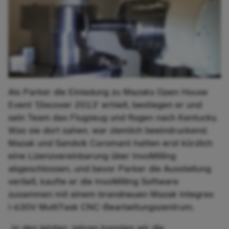
Als Parker die Einladung zu Mazaks Open House
Event 'Discover 2013' erhielt, bestiegen er und
sein Team das Flugzeug und flogen nach Kentucky.
Was sie dort sahen, war ziemlich beeindruckend.
Mazak und Sandvik Coromant hatten erst kürzlich
eine Lizenzvereinbarung über InvoMilling
abgeschlossen, und bevor Parker die Ausstellung
verließ, kaufte er die InvoMilling Software
zusammen mit einem brandneuen Mazak Integrex
i-630V MultiTask CNC-Bearbeitungszentrum.
„In den letzten Jahren konnten wir die