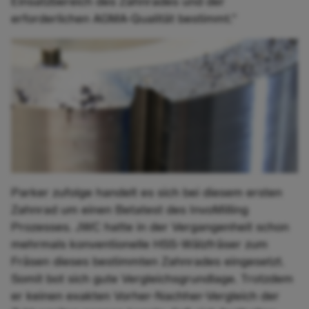
Einsatzbereich des Zahnrades und der
erforderlichen AGMA-Qualität bestimmt.”
Parker zufolge handelt es sich bei diesem ersten
Zahnrad um einen Betatest des InvoMilling
Prozesses. JWC hatte in der Vergangenheit schon
mehrmals konventionelle HSS-Wälzfräser zum
Fräsen dieses bestimmten Zahnrades eingesetzt.
Somit bot sich gute Vergleichsgrundlage. Trotzdem
er keinen exakten Vorher-Nachher-Vergleich der