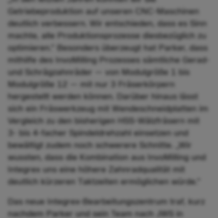
Getriebeproduktion auf unseren CNC-Maschinen
deutlich verbessern. Wir entschieden, dass es Sinn
machte, alle Produktionsprozesse diesbezüglich zu
optimieren.” Besonders überzeugt hat Parker, dass
mithilfe des InvoMilling Prozesses sämtliche Gerad-
und Schrägzahnräder — von Modulgröße 1 bis
Modulgröße 12 — mit nur 3 Fräserkörpern
hergestellt werden können. Darüber hinaus lässt
sich ein Fräswerkzeug mit Wendeschneidplatten im
Vergleich zu den bisherigen HSS-Wälzfräsern mit
3- bis 4-facher Spindeldrehzahl einsetzen und
bewältigt zudem noch schwerere Schnitte. „Wir
wussten, dass die Kombination aus InvoMilling und
Integrex uns eine höhere Zahnradqualität mit
deutlich kürzeren Taktzeiten ermöglichen würde.”
Das neue Integrex-Bearbeitungszentrum traf, kurz
nachdem Parker und sein Team nach JWS in