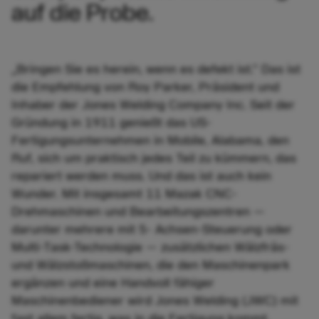
auf die Probe.
„Bringen Sie es herein, wenn es defekt ist.” Das ist
die Empfehlung von Roy Parker, Präsident und
Inhaber der Jones Welding Company Inc. Seit der
Gründung in 1911 genießt das US-
Fertigungsunternehmen in Mobile, Alabama, den
Ruf, sich um praktisch jedes Teil zu kümmern, das
repariert werden muss. Und das ist auch kein
Wunder. Mit insgesamt 11 Mazak CNC-
Drehmaschinen und Bearbeitungszentren —
darunter mehrere mit 5- Achsen-Steuerung oder
Multi-Task-Technologie — zusätzlichen Wälzfräs-
und Wälzstoßmaschinen, die den Maschinenpark
ergänzen und eine Handvoll fähiger
Maschinenbediener wird Jones Welding (JWC) mit
fast allem fertig, was in die Fertigung kommt.