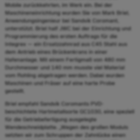
Mobile zurückkehrten, im Werk ein. Bei der
Maschineneinrichtung wurden Sie von Mark Briel,
Anwendungsingenieur bei Sandvik Coromant,
unterstützt. Briel half JWC bei der Einrichtung und
Programmierung des ersten Auftrags für die
Integrex — ein Ersatzzahnrad aus C45 Stahl aus
dem Antrieb eines Brückenkrans in einer
Hafenanlage. Mit einem Fertigmaß von 480 mm
Durchmesser und 140 mm musste viel Material
vom Rohling abgetragen werden. Dabei wurden
Maschinen und Fräser auf eine harte Probe
gestellt.
Briel empfahl Sandvik Coromants PVD-
beschichtete Hartmetallsorte GC1030, eine speziell
für die Getriebefertigung ausgelegte
Wendeschneidplatte. „Wegen des großen Moduls
setzten wir zum Schruppen der Zahnlücke einen