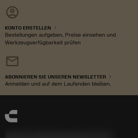
account_circle
chevron_right
KONTO ERSTELLEN
Bestellungen aufgeben, Preise einsehen und
Werkzeugverfügbarkeit prüfen
mail
chevron_right
ABONNIEREN SIE UNSEREN NEWSLETTER
Anmelden und auf dem Laufenden bleiben.
Sandvik Tooling Deutschland GmbH -