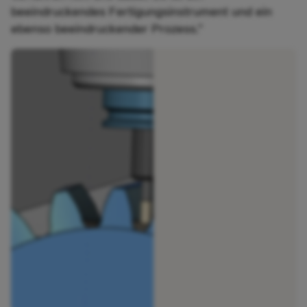
beeindruckendes Fertigungsinstrument und ein
ebenso beeindruckender Prozess.”