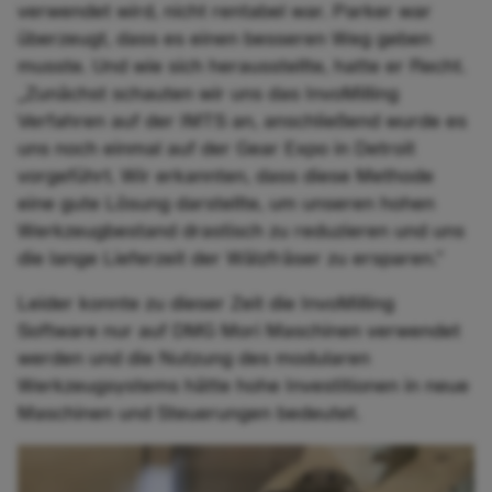
verwendet wird, nicht rentabel war. Parker war
überzeugt, dass es einen besseren Weg geben
musste. Und wie sich herausstellte, hatte er Recht.
„Zunächst schauten wir uns das InvoMilling
Verfahren auf der IMTS an, anschließend wurde es
uns noch einmal auf der Gear Expo in Detroit
vorgeführt. Wir erkannten, dass diese Methode
eine gute Lösung darstellte, um unseren hohen
Werkzeugbestand drastisch zu reduzieren und uns
die lange Lieferzeit der Wälzfräser zu ersparen.”
Leider konnte zu dieser Zeit die InvoMilling
Software nur auf DMG Mori Maschinen verwendet
werden und die Nutzung des modularen
Werkzeugsystems hätte hohe Investitionen in neue
Maschinen und Steuerungen bedeutet.