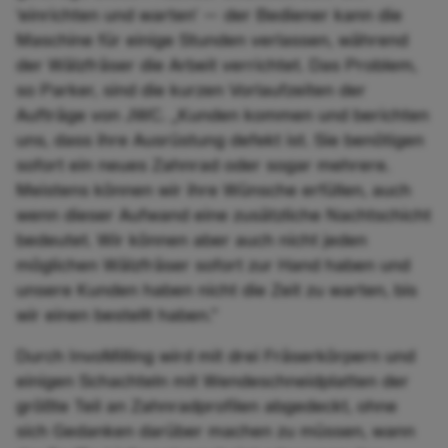
'einrichten und warten' — der Bediener kann die
Maschine für einige Stunden verlassen, während
der Wälzfräser die Arbeit verrichtet. Das Problem,
so Parker, sind die kurzen Vorlaufzeiten der
Aufträge von JWC. „Kunden kommen und berichten
uns, dass ihre Ausrüstung defekt ist. Sie benötigen
sofort ein neues Zahnrad oder sogar mehrere.
Meistens können wir ihre Wünsche erfüllen, auch
wenn dieser Aufwand eine zusätzliche Nachtschicht
bedeutet. Wir können aber auch nicht jeden
möglichen Wälzfräser sofort zur Hand haben und
unsere Kunden haben nicht die Zeit zu warten, bis
wir einen bestellt haben.”
Durch InvoMilling wird mit drei Fräserkörpern und
einigen Schachteln mit Wendeschneidplatten der
größte Teil an Zahnradprofilen abgedeckt, ohne
sich Gedanken darüber machen zu müssen, wann