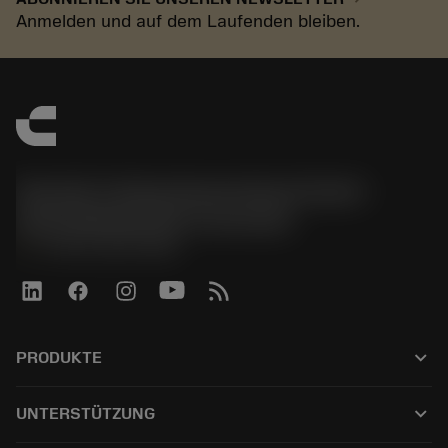
Anmelden und auf dem Laufenden bleiben.
Sandvik Tooling Deutschland GmbH -
Geschäftsbereich Coromant
phone
+4921141873489
keyboard_arrow_down
PRODUKTE
全部刀具
keyboard_arrow_down
UNTERSTÜTZUNG
所有软件