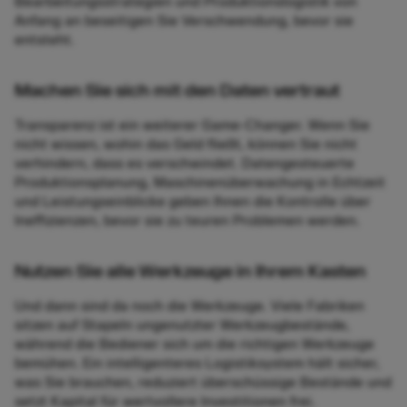
Bearbeitungsstrategien und Produktionslogistik von
Anfang an beseitigen Sie Verschwendung, bevor sie
entsteht.
Machen Sie sich mit den Daten vertraut
Transparenz ist ein weiterer Game-Changer. Wenn Sie
nicht wissen, wohin das Geld fließt, können Sie nicht
verhindern, dass es verschwindet. Datengesteuerte
Produktionsplanung, Maschinenüberwachung in Echtzeit
und Leistungseinblicke geben Ihnen die Kontrolle über
Ineffizienzen, bevor sie zu teuren Problemen werden.
Nutzen Sie alle Werkzeuge in Ihrem Kasten
Und dann sind da noch die Werkzeuge. Viele Fabriken
sitzen auf Stapeln ungenutzter Werkzeugbestände,
während die Bediener sich um die richtigen Werkzeuge
bemühen. Ein intelligenteres Logistiksystem hält sicher,
was Sie brauchen, reduziert überschüssige Bestände und
setzt Kapital für wertvollere Investitionen frei.