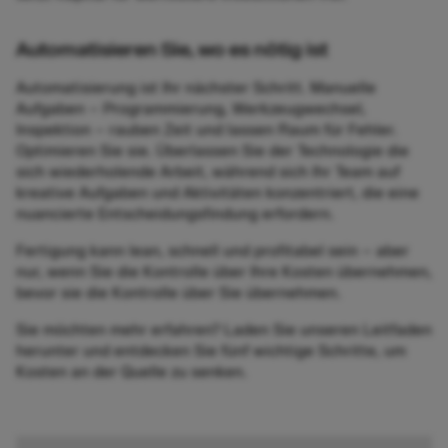
Automatisieren Sie, wo es nötig ist
Automatisierung ist Ihr nächster Schritt. Manuelle
Aufgaben – Programmierung, Werkzeugwechsel,
Inspektion – rauben Zeit und lassen Raum für Fehler.
Optimieren Sie sie. Überlassen Sie der Technologie die
sich wiederholende Arbeit, während sich Ihr Team auf
kreative Aufgaben und Aktivitäten konzentriert, die eine
nuancierte Entscheidungsfindung erfordern.
Fertigung kann lean, schnell und profitabel sein – aber
nur, wenn Sie die Kontrolle über Ihre Kosten übernehmen,
bevor sie die Kontrolle über Sie übernehmen.
Sie möchten mehr erfahren? Laden Sie unseren Leitfaden
herunter und entdecken Sie fünf wichtige Schritte, um
Kosten an der Quelle zu senken.