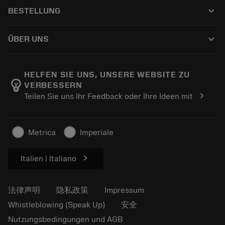
客户服务
回收
keyboard_arrow_down
BESTELLUNG
分销商和专业人士
翻新
如何购买
指南与教程
Tailor Made
keyboard_arrow_down
ÜBER UNS
订购
计算器和应用程序
关于Sandvik Coromant
返回
产品目录和手册
Manufacturing Wellness
跟踪订单
HELFEN SIE UNS, UNSERE WEBSITE ZU
emoji_objects
VERBESSERN
职业发展
生成报价单
chevron_right
Teilen Sie uns Ihr Feedback oder Ihre Ideen mit
可持续业务
文章
供新闻媒体使用
Metrica
Imperiale
chevron_right
Italien | Italiano
法律声明
隐私政策
Impressum
Whistleblowing (Speak Up)
安全
Nutzungsbedingungen und AGB