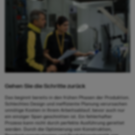
Gehen Sie die Schritte zurück
Das beginnt bereits in den frühen Phasen der Produktion.
Schlechtes Design und ineffiziente Planung verursachen
unnötige Kosten in Ihrem Arbeitsablauf, bevor auch nur
ein einziger Span geschnitten ist. Ein fehlerhafter
Prozess kann nicht durch perfekte Ausführung gerettet
werden. Durch die Optimierung von Konstruktion,