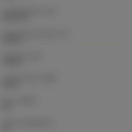
Schneidplattenform
(SC)
Rhombic 80
Schneidenlänge, begrenzt
(LE)
0,6986 in
Eckenradius
(RE)
0,0625 in
Schneidrichtung
(HAND)
Neutral
Sorte
(GRADE)
235
Substrat
(SUBSTRATE)
HC