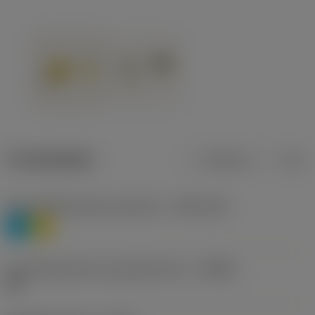
Produktdaten
Metrisch
Zoll
Werkstoffklassifizierung Stufe 1
(TMC1ISO)
P
M
Herstellerbezeichnung Spanbrecher
(CBMD)
HR