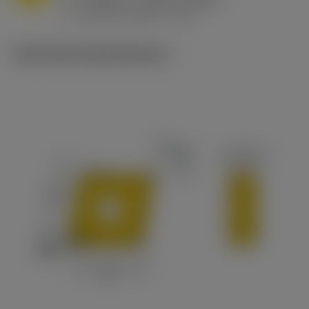
h
0.032 in/r (0.02 - 0.043)
ex
v
215 sfm (295 - 170)
c
Technische Illustrationen