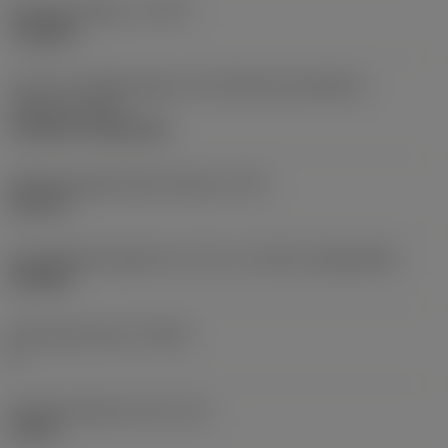
Bearbeitungstyp
(CTPT)
roughing
Code für die Montageart der Wendeschneidplatte
(metrisch)
(IFS)
Cylindrical fixing hole
Befestigungslochdurchmesser
(D1)
0,312 in
Schneidplattengröße und -form
(CUTINT_SIZESHAPE)
CN1906
Schneidenanzahl
(CEDC)
2
Eingeschriebener Kreis
(IC)
0,75 in