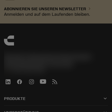
chevron_right
ABONNIEREN SIE UNSEREN NEWSLETTER
Anmelden und auf dem Laufenden bleiben.
Sandvik Tooling Deutschland GmbH -
Geschäftsbereich Coromant
phone
+4921141873489
keyboard_arrow_down
PRODUKTE
Tutti gli utensili