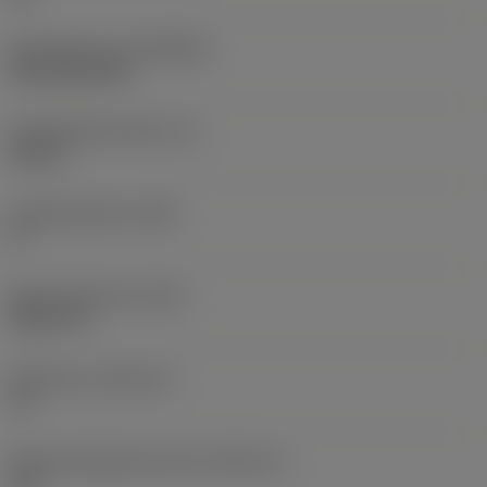
Beschichtung
(COATING)
CVD TiCN+TiN
Schneidkantenhöhe
(S)
0,25 in
Hauptfreiwinkel
(AN)
0 °
Masse (Gewicht)
(WT)
0,0577 lb
Plattensitz
(SSC_M)
19
Plattensitzkodierung, Zoll
(SSC_N)
3/4