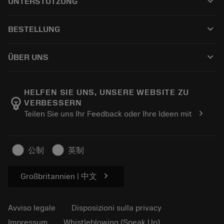
keyboard_arrow_down
UNTERSTÜTZUNG
Tutti i software
Servizio clienti
Riciclaggio
keyboard_arrow_down
BESTELLUNG
Distributori e specialisti
Ricondizionamento
Come acquistare
Guide e tutorial
Tailor Made
keyboard_arrow_down
ÜBER UNS
Ordine
Calcolatrici e app
Informazioni su Sandvik Coromant
Restituisci
Cataloghi e manuali
Benessere manifatturiero
Traccia il tuo ordine
HELFEN SIE UNS, UNSERE WEBSITE ZU
emoji_objects
VERBESSERN
Carriera
Fai un preventivo
chevron_right
Teilen Sie uns Ihr Feedback oder Ihre Ideen mit
Business sostenibile
Articoli
Per pressa
公制
英制
chevron_right
Großbritannien | 中文
Avviso legale
Disposizioni sulla privacy
Impressum
Whistleblowing (Speak Up)