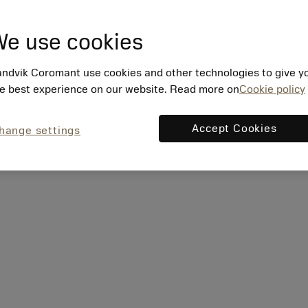
e use cookies
ndvik Coromant use cookies and other technologies to give y
e best experience on our website. Read more on
Cookie policy
Accept Cookies
hange settings