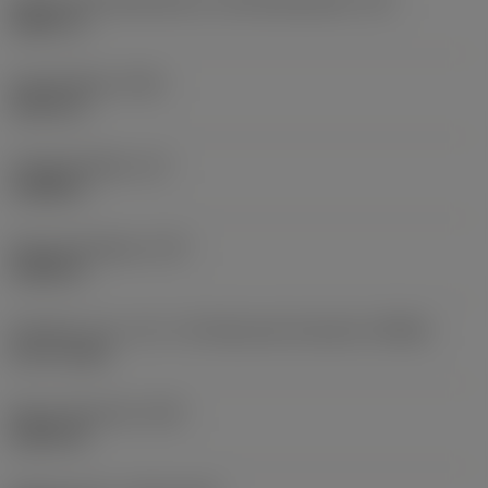
Abstand Schneidenecke zu Schneidenspitze
(PL)
0,0817 in
Gesamtlänge
(OAL)
4,5276 in
Funktionslänge
(LF)
4,4488 in
Spannutenlänge
(LCF)
2,4409 in
Drehzahl, max. (-81, -82: Maximale Drehzahl)
(RPMX)
5.171 1/min
Masse (Gewicht)
(WT)
0,4872 lb