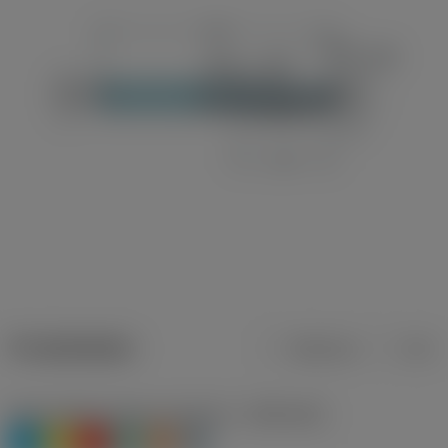
Produktdaten
Metrisch
Zoll
Werkstoffklassifizierung Stufe 1
(TMC1ISO)
P
M
K
N
S
H