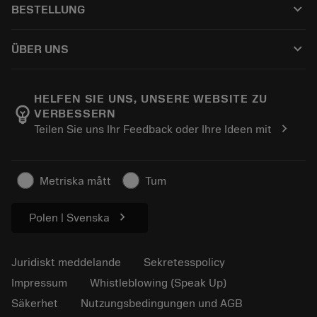
keyboard_arrow_down
BESTELLUNG
Rekonditionering
Tailor Made
Så här köper du
Kunskap
Kataloger
keyboard_arrow_down
ÜBER UNS
Beställ
E-learning
Karriär
Returnera
Evenemang och utbildning
Om Sandvik Coromant
Spåra din order
Tool ID
HELFEN SIE UNS, UNSERE WEBSITE ZU
emoji_objects
VERBESSERN
Hitta oss
FAQ
chevron_right
Teilen Sie uns Ihr Feedback oder Ihre Ideen mit
För press
Kontakta oss
Säkerhetsinformation
Hållbarhet
Metriska mått
Tum
chevron_right
Polen | Svenska
Juridiskt meddelande
Sekretesspolicy
Impressum
Whistleblowing (Speak Up)
Säkerhet
Nutzungsbedingungen und AGB