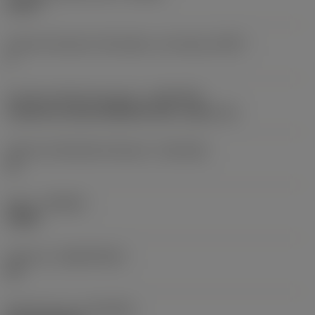
20,45 °
Anzahl wirksamer Schneiden, stirnseitig
(ZEFF)
2
Anschluss Maschinenseite
(ADINTMS)
Cylindrical shank (DIN6535-HA) -metric: 16
Toleranz Schaftdurchmesser
(TCDCON)
h6
Sorte
(GRADE)
X2BM
Substrat
(SUBSTRATE)
HC
Beschichtung
(COATING)