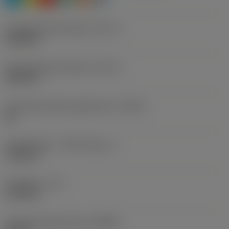
Schneidendurchmesser
(DC_1)
0,4488 in
Schneidendurchmesser
(DC_2)
0,6059 in
Erreichbare Bohrungstoleranz
(TCHA)
H9
Stufenlänge, 1. Stufe
(SDL_1)
1,3465 in
Nutzlänge
(LU)
1,4746 in
Orthogonalspanwinkel
(GAMO)