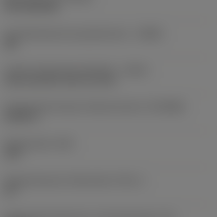
PVD TiAlCrSiN
Herstellerbezeichnung Spanbrecher
(CBMD)
XM
Code für Kühlschmierstoffzufuhr
(CNSC)
axial concentric entry on circle
Aufnahmedurchmesser, Maschinenseite
(DCONMS)
0,6299 in
Spitzenwinkel
(SIG)
140 °
Eingeschlossener Stufenwinkel
(STA_1)
90 °