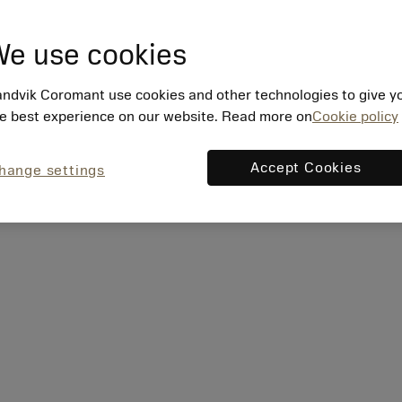
e use cookies
ndvik Coromant use cookies and other technologies to give y
e best experience on our website. Read more on
Cookie policy
Accept Cookies
hange settings