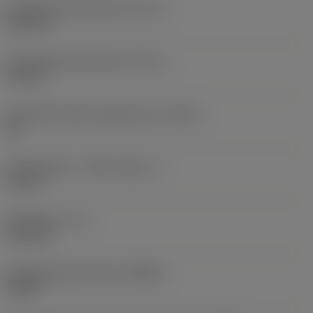
Schneidendurchmesser
(DC_1)
4,65 mm
Schneidendurchmesser
(DC_2)
5,9 mm
Erreichbare Bohrungstoleranz
(TCHA)
H9
Stufenlänge, 1. Stufe
(SDL_1)
14 mm
Nutzlänge
(LU)
15,5 mm
Orthogonalspanwinkel
(GAMO)
20,45 °