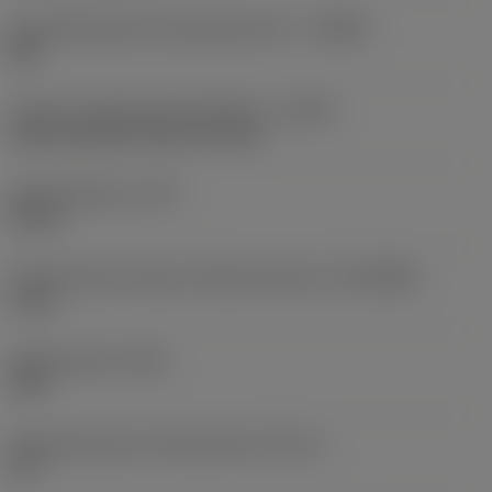
Herstellerbezeichnung Spanbrecher
(CBMD)
GM
Code für Kühlschmierstoffzufuhr
(CNSC)
axial concentric entry on circle
Kühlmitteldruck
(CP)
20 bar
Aufnahmedurchmesser, Maschinenseite
(DCONMS)
6 mm
Spitzenwinkel
(SIG)
140 °
Eingeschlossener Stufenwinkel
(STA_1)
90 °