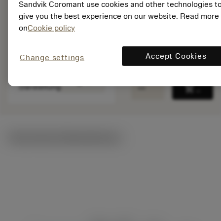
Sandvik Coromant use cookies and other technologies t
Material ID: 7783261
give you the best experience on our website. Read more
on
Cookie policy
EAN:
7323224685345
ANSI: 860.2-0465-
Accept Cookies
Change settings
015A1-GM X1BM
Generische
deployed_code
3D-Modell anzeigen
remove
add
Darstellung
shopping_cart
In den
Technische Illustrationen