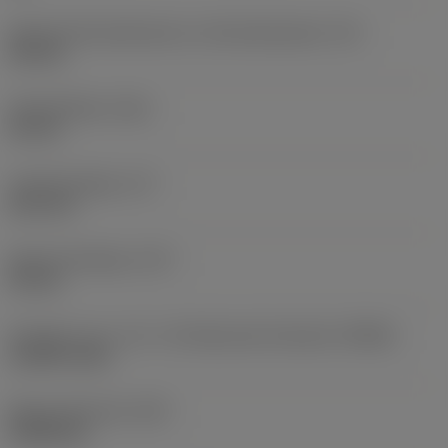
Abstand Schneidenecke zu Schneidenspitze
(PL)
0,8 mm
Gesamtlänge
(OAL)
66 mm
Funktionslänge
(LF)
65,2 mm
Spannutenlänge
(LCF)
23 mm
Drehzahl, max. (-81, -82: Maximale Drehzahl)
(RPMX)
12.409 1/min
Masse (Gewicht)
(WT)
0,0202 kg