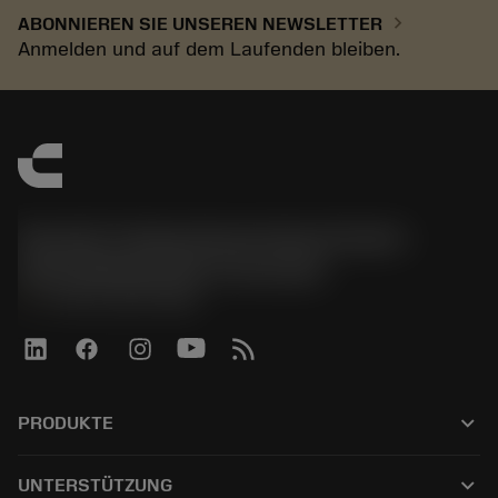
chevron_right
ABONNIEREN SIE UNSEREN NEWSLETTER
Anmelden und auf dem Laufenden bleiben.
Sandvik Tooling Deutschland GmbH -
Geschäftsbereich Coromant
phone
+4921141873489
keyboard_arrow_down
PRODUKTE
Alle Werkzeuge
keyboard_arrow_down
UNTERSTÜTZUNG
Alle Software