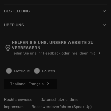
Kundenservice
Recycling
keyboard_arrow_down
BESTELLUNG
Händler und Fachspezialisten
Nachschleifen
Wie kauft man
Anleitungen und Tutorials
Tailor Made
keyboard_arrow_down
ÜBER UNS
Bestellung
Rechner und Apps
Über Sandvik Coromant
Rückgabe
Kataloge und Handbücher
Manufacturing Wellness
Verfolgen Sie Ihre Bestellung
HELFEN SIE UNS, UNSERE WEBSITE ZU
emoji_objects
VERBESSERN
Karriere
Ein Angebot erstellen
chevron_right
Teilen Sie uns Ihr Feedback oder Ihre Ideen mit
Nachhaltiges Unternehmen
Artikel
Für die Presse
Métrique
Pouces
chevron_right
Thailand | Français
Rechtshinweise
Datenschutzrichtlinie
Impressum
Beschwerdeverfahren (Speak Up)