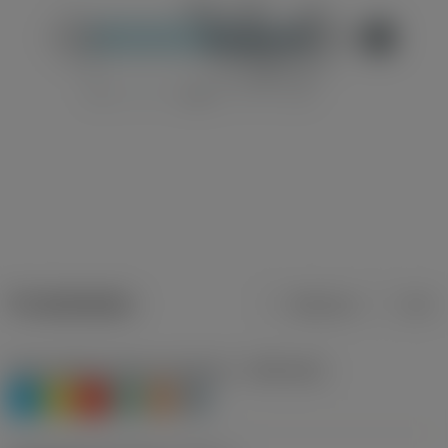
Produktdaten
Metrisch
Zoll
Werkstoffklassifizierung Stufe 1
(TMC1ISO)
P
M
K
N
S
H