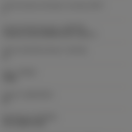
Anzahl wirksamer Schneiden, stirnseitig
(ZEFF)
2
Anschluss Maschinenseite
(ADINTMS)
Cylindrical shank (DIN6535-HA) -metric: 6
Toleranz Schaftdurchmesser
(TCDCON)
h6
Sorte
(GRADE)
X1BM
Substrat
(SUBSTRATE)
HC
Beschichtung
(COATING)
PVD TiAlSiN+TiSiN