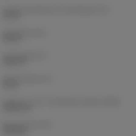
Abstand Schneidenecke zu Schneidenspitze
(PL)
1,5 mm
Gesamtlänge
(OAL)
102 mm
Funktionslänge
(LF)
100,5 mm
Spannutenlänge
(LCF)
42 mm
Drehzahl, max. (-81, -82: Maximale Drehzahl)
(RPMX)
6.204 1/min
Masse (Gewicht)
(WT)
0,1263 kg