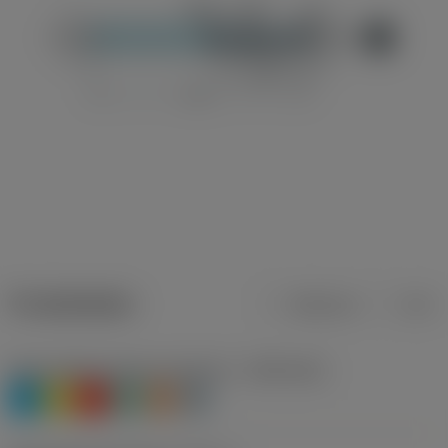
Produktdaten
Metrisch
Zoll
Werkstoffklassifizierung Stufe 1
(TMC1ISO)
P
M
K
N
S
H