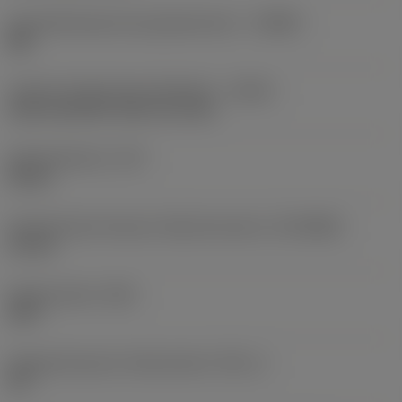
Herstellerbezeichnung Spanbrecher
(CBMD)
GM
Code für Kühlschmierstoffzufuhr
(CNSC)
axial concentric entry on circle
Kühlmitteldruck
(CP)
20 bar
Aufnahmedurchmesser, Maschinenseite
(DCONMS)
12 mm
Spitzenwinkel
(SIG)
140 °
Eingeschlossener Stufenwinkel
(STA_1)
90 °