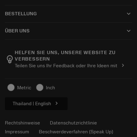
Recycling
Tool Assembly
keyboard_arrow_down
BESTELLUNG
Nachschleifen
Tailor Made
Wie kauft man
Anwendungen
Kataloge
keyboard_arrow_down
ÜBER UNS
Bestellung
E-learning
Karriere
In den Retouren-Warenkorb
Events und Schulungen
Über Sandvik Coromant
Verfolgen Sie Ihre Bestellung
Tool ID
HELFEN SIE UNS, UNSERE WEBSITE ZU
emoji_objects
VERBESSERN
Finden Sie uns
FAQ
chevron_right
Teilen Sie uns Ihr Feedback oder Ihre Ideen mit
Für Presse
Kontakt
Sicherheitshinweise
Nachhaltigkeit
Metric
Inch
chevron_right
Thailand | English
Rechtshinweise
Datenschutzrichtlinie
Impressum
Beschwerdeverfahren (Speak Up)