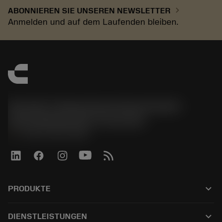
chevron_right
ABONNIEREN SIE UNSEREN NEWSLETTER
Anmelden und auf dem Laufenden bleiben.
Sandvik Tooling Deutschland GmbH -
Geschäftsbereich Coromant
phone
+4921141873489
keyboard_arrow_down
PRODUKTE
Alle Produkte
keyboard_arrow_down
DIENSTLEISTUNGEN
CoroPlus® Tool Guide