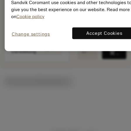
Sandvik Coromant use cookies and other technologies t
Material ID: 7783276
give you the best experience on our website. Read more
on
Cookie policy
EAN:
7323224685499
ANSI: 860.2-0900-
Accept Cookies
Change settings
030A1-GM X1BM
Generische
deployed_code
3D-Modell anzeigen
remove
add
Darstellung
shopping_cart
In den
Technische Illustrationen