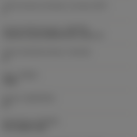
Anzahl wirksamer Schneiden, stirnseitig
(ZEFF)
2
Anschluss Maschinenseite
(ADINTMS)
Cylindrical shank (DIN6535-HA) -metric: 12
Toleranz Schaftdurchmesser
(TCDCON)
h6
Sorte
(GRADE)
X1BM
Substrat
(SUBSTRATE)
HC
Beschichtung
(COATING)
PVD TiAlSiN+TiSiN