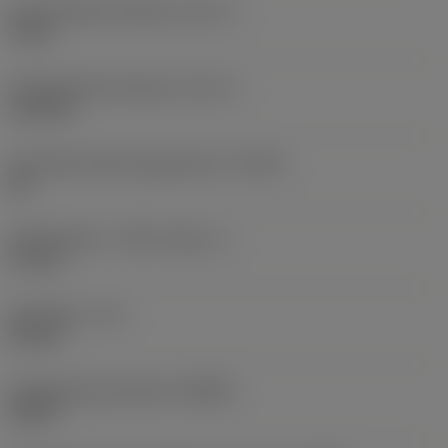
Schneidendurchmesser
(DC_1)
9 mm
Schneidendurchmesser
(DC_2)
11,8 mm
Erreichbare Bohrungstoleranz
(TCHA)
H9
Stufenlänge, 1. Stufe
(SDL_1)
27 mm
Nutzlänge
(LU)
30 mm
Orthogonalspanwinkel
(GAMO)
20,45 °