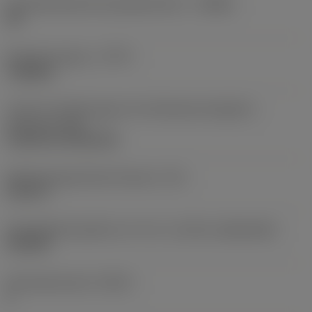
Herstellerbezeichnung Spanbrecher
(CBMD)
HR
Bearbeitungstyp
(CTPT)
roughing
Code für die Montageart der Wendeschneidplatte
(metrisch)
(IFS)
Cylindrical fixing hole
Befestigungslochdurchmesser
(D1)
0,312 in
Schneidplattengröße und -form
(CUTINT_SIZESHAPE)
CN1906
Schneidenanzahl
(CEDC)
2