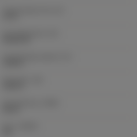
Eingeschriebener Kreis
(IC)
0,75 in
Schneidplattenform
(SC)
Rhombic 80
Schneidenlänge, begrenzt
(LE)
0,6986 in
Eckenradius
(RE)
0,0625 in
Schneidrichtung
(HAND)
Neutral
Sorte
(GRADE)
235