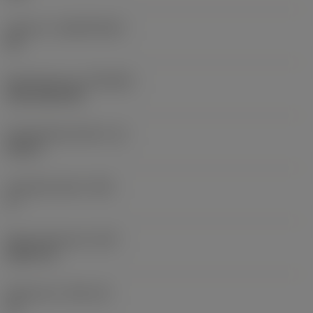
Substrat
(SUBSTRATE)
HC
Beschichtung
(COATING)
CVD TiCN+TiN
Schneidkantenhöhe
(S)
0,25 in
Hauptfreiwinkel
(AN)
0 °
Masse (Gewicht)
(WT)
0,0577 lb
Plattensitz
(SSC_M)
19