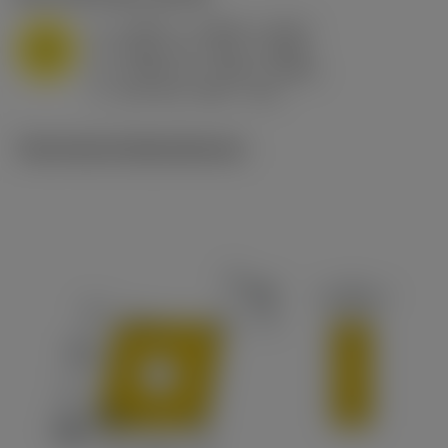
a
0.394 in (0.094 - 0.512)
p
M
f
0.032 in/r (0.02 - 0.043)
n
h
0.032 in/r (0.02 - 0.043)
ex
v
215 sfm (295 - 170)
c
Technische Illustrationen