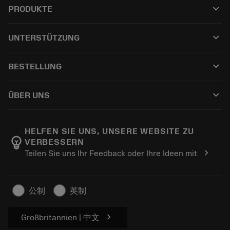
keyboard_arrow_down
PRODUKTE
Tutti gli utensili
keyboard_arrow_down
UNTERSTÜTZUNG
Tutti i software
Servizio clienti
Riciclaggio
keyboard_arrow_down
BESTELLUNG
Distributori e specialisti
Ricondizionamento
Come acquistare
Guide e tutorial
Tailor Made
keyboard_arrow_down
ÜBER UNS
Ordine
Calcolatrici e app
Informazioni su Sandvik Coromant
Restituisci
Cataloghi e manuali
Benessere manifatturiero
Traccia il tuo ordine
HELFEN SIE UNS, UNSERE WEBSITE ZU
emoji_objects
VERBESSERN
Carriera
Fai un preventivo
chevron_right
Teilen Sie uns Ihr Feedback oder Ihre Ideen mit
Business sostenibile
Articoli
Per pressa
公制
英制
chevron_right
Großbritannien | 中文