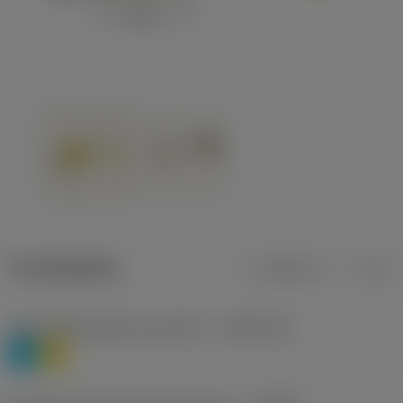
Produktdaten
Metrisch
Zoll
Werkstoffklassifizierung Stufe 1
(TMC1ISO)
P
M