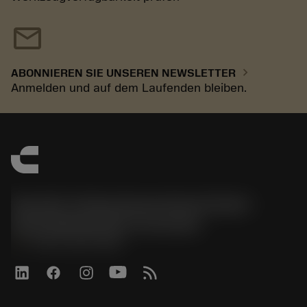
mail
chevron_right
ABONNIEREN SIE UNSEREN NEWSLETTER
Anmelden und auf dem Laufenden bleiben.
Sandvik Tooling Deutschland GmbH -
Geschäftsbereich Coromant
phone
+4921141873489