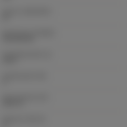
Substrat
(SUBSTRATE)
HC
Beschichtung
(COATING)
CVD TiCN+TiN
Schneidkantenhöhe
(S)
0,25 in
Hauptfreiwinkel
(AN)
0 °
Masse (Gewicht)
(WT)
0,0577 lb
Plattensitz
(SSC_M)
19