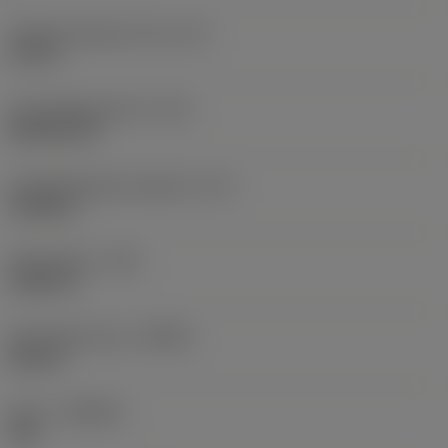
Eingeschriebener Kreis
(IC)
0,75 in
Schneidplattenform
(SC)
Rhombic 80
Schneidenlänge, begrenzt
(LE)
0,6986 in
Eckenradius
(RE)
0,0625 in
Schneidrichtung
(HAND)
Neutral
Sorte
(GRADE)
235