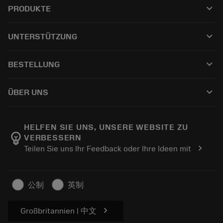
keyboard_arrow_down
PRODUKTE
Tutti gli utensili
keyboard_arrow_down
UNTERSTÜTZUNG
Tutti i software
Servizio clienti
Riciclaggio
keyboard_arrow_down
BESTELLUNG
Distributori e specialisti
Ricondizionamento
Come acquistare
Guide e tutorial
Tailor Made
keyboard_arrow_down
ÜBER UNS
Ordine
Calcolatrici e app
Informazioni su Sandvik Coromant
Restituisci
Cataloghi e manuali
Benessere manifatturiero
Traccia il tuo ordine
HELFEN SIE UNS, UNSERE WEBSITE ZU
emoji_objects
VERBESSERN
Carriera
Fai un preventivo
chevron_right
Teilen Sie uns Ihr Feedback oder Ihre Ideen mit
Business sostenibile
Articoli
Per pressa
公制
英制
chevron_right
Großbritannien | 中文