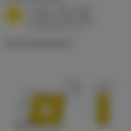
a
0.394 in (0.094 - 0.512)
p
M
f
0.032 in/r (0.02 - 0.043)
n
h
0.032 in/r (0.02 - 0.043)
ex
v
215 sfm (295 - 170)
c
Technische Illustrationen