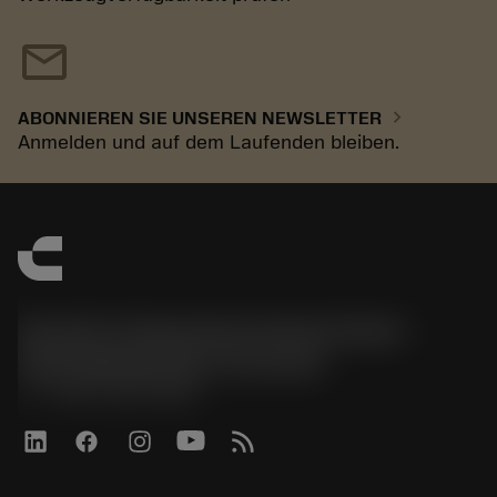
mail
chevron_right
ABONNIEREN SIE UNSEREN NEWSLETTER
Anmelden und auf dem Laufenden bleiben.
Sandvik Tooling Deutschland GmbH -
Geschäftsbereich Coromant
phone
+4921141873489