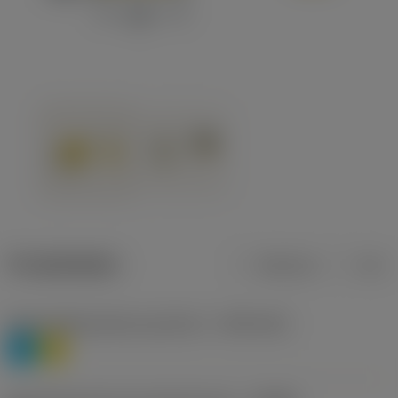
Produktdaten
Metrisch
Zoll
Werkstoffklassifizierung Stufe 1
(TMC1ISO)
P
M