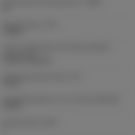
Herstellerbezeichnung Spanbrecher
(CBMD)
HR
Bearbeitungstyp
(CTPT)
roughing
Code für die Montageart der Wendeschneidplatte
(metrisch)
(IFS)
Cylindrical fixing hole
Befestigungslochdurchmesser
(D1)
0,312 in
Schneidplattengröße und -form
(CUTINT_SIZESHAPE)
CN1906
Schneidenanzahl
(CEDC)
2