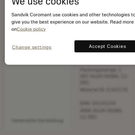
We use cookies
bookmark
In Liste speichern
Sandvik Coromant use cookies and other technologies t
give you the best experience on our website. Read more
balance
Produkt vergleich
on
Cookie policy
Accept Cookies
Change settings
Eingestellt
Packungsmenge: 1
ISO: A16R-SVQBL 11-
EB1
Material ID: 5762178
EAN: 10141154
ANSI: A16R-SVQBL
11-EB1
Generische Darstellung