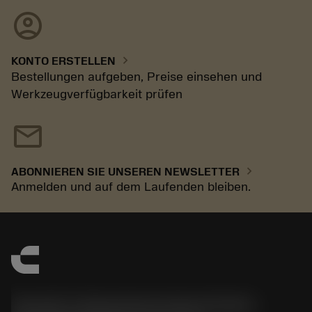
account_circle
chevron_right
KONTO ERSTELLEN
Bestellungen aufgeben, Preise einsehen und
Werkzeugverfügbarkeit prüfen
mail
chevron_right
ABONNIEREN SIE UNSEREN NEWSLETTER
Anmelden und auf dem Laufenden bleiben.
Sandvik Tooling Deutschland GmbH -