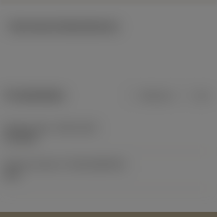
Technische Illustrationen
Produktdaten
Metrisch
Zoll
Release date
(ValFrom20)
21.06.82
Release-Paket-ID
(RELEASEPACK)
60.1