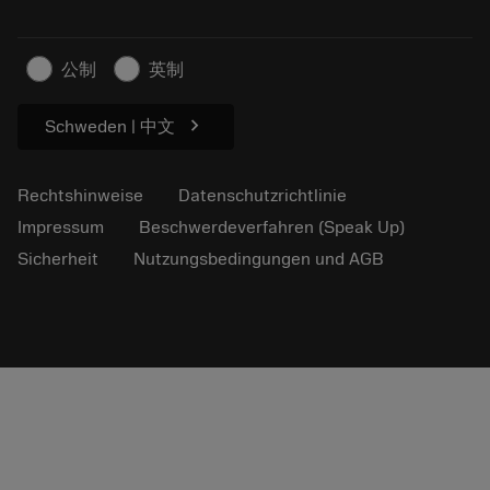
Nachhaltiges Unternehmen
Artikel
Für die Presse
公制
英制
chevron_right
Schweden | 中文
Rechtshinweise
Datenschutzrichtlinie
Impressum
Beschwerdeverfahren (Speak Up)
Sicherheit
Nutzungsbedingungen und AGB