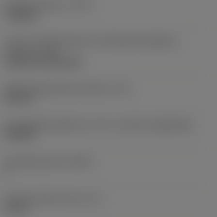
Bearbeitungstyp
(CTPT)
roughing
Code für die Montageart der Wendeschneidplatte
(metrisch)
(IFS)
Cylindrical fixing hole
Befestigungslochdurchmesser
(D1)
0,312 in
Schneidplattengröße und -form
(CUTINT_SIZESHAPE)
CN1906
Schneidenanzahl
(CEDC)
2
Eingeschriebener Kreis
(IC)
0,75 in