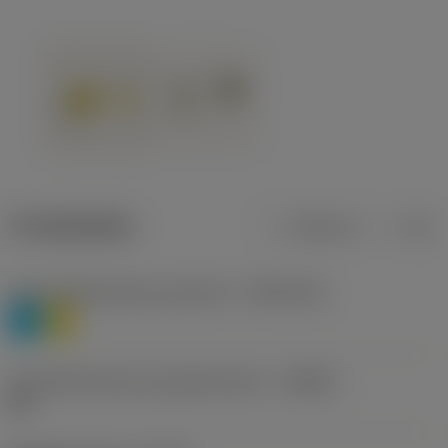
Produktdaten
Metrisch
Zoll
Werkstoffklassifizierung Stufe 1
(TMC1ISO)
P
M
Herstellerbezeichnung Spanbrecher
(CBMD)
HR