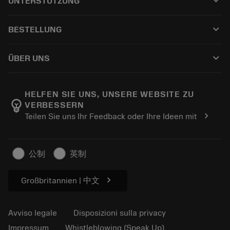
keyboard_arrow_down
UNTERSTÜTZUNG
Tutti i software
Servizio clienti
Riciclaggio
keyboard_arrow_down
BESTELLUNG
Distributori e specialisti
Ricondizionamento
Come acquistare
Guide e tutorial
Tailor Made
keyboard_arrow_down
ÜBER UNS
Ordine
Calcolatrici e app
Informazioni su Sandvik Coromant
Restituisci
Cataloghi e manuali
Benessere manifatturiero
Traccia il tuo ordine
HELFEN SIE UNS, UNSERE WEBSITE ZU
emoji_objects
VERBESSERN
Carriera
Fai un preventivo
chevron_right
Teilen Sie uns Ihr Feedback oder Ihre Ideen mit
Business sostenibile
Articoli
Per pressa
公制
英制
chevron_right
Großbritannien | 中文
Avviso legale
Disposizioni sulla privacy
Impressum
Whistleblowing (Speak Up)