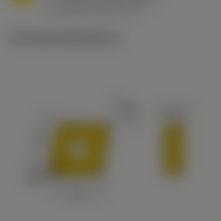
h
0.032 in/r (0.02 - 0.043)
ex
v
215 sfm (295 - 170)
c
Technische Illustrationen