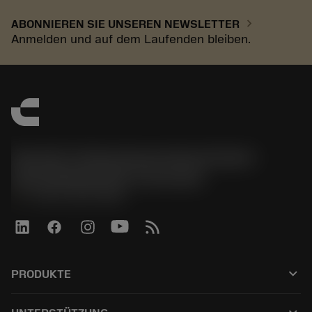
chevron_right
ABONNIEREN SIE UNSEREN NEWSLETTER
Anmelden und auf dem Laufenden bleiben.
Sandvik Tooling Deutschland GmbH -
Geschäftsbereich Coromant
phone
+4921141873489
keyboard_arrow_down
PRODUKTE
Tutti gli utensili