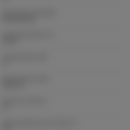
Beschichtung
(COATING)
CVD TiCN+TiN
Schneidkantenhöhe
(S)
0,25 in
Hauptfreiwinkel
(AN)
0 °
Masse (Gewicht)
(WT)
0,0577 lb
Plattensitz
(SSC_M)
19
Plattensitzkodierung, Zoll
(SSC_N)
3/4