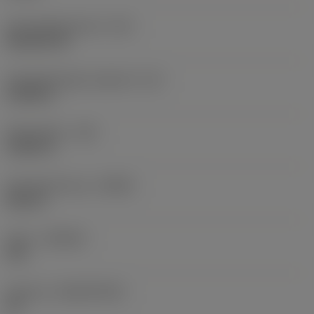
Schneidplattenform
(SC)
Rhombic 80
Schneidenlänge, begrenzt
(LE)
0,6986 in
Eckenradius
(RE)
0,0625 in
Schneidrichtung
(HAND)
Neutral
Sorte
(GRADE)
235
Substrat
(SUBSTRATE)
HC