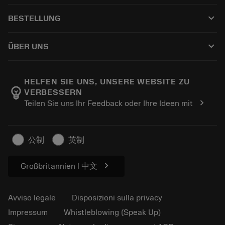
Servizio clienti
Riciclaggio
keyboard_arrow_down
BESTELLUNG
Distributori e specialisti
Ricondizionamento
Come acquistare
Guide e tutorial
Tailor Made
keyboard_arrow_down
ÜBER UNS
Ordine
Calcolatrici e app
Informazioni su Sandvik Coromant
Restituisci
Cataloghi e manuali
Benessere manifatturiero
Traccia il tuo ordine
HELFEN SIE UNS, UNSERE WEBSITE ZU
emoji_objects
VERBESSERN
Carriera
Fai un preventivo
chevron_right
Teilen Sie uns Ihr Feedback oder Ihre Ideen mit
Business sostenibile
Articoli
Per pressa
公制
英制
chevron_right
Großbritannien | 中文
Avviso legale
Disposizioni sulla privacy
Impressum
Whistleblowing (Speak Up)