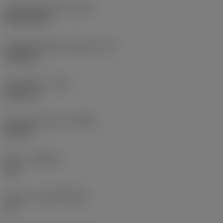
Schneidplattenform
(SC)
Rhombic 80
Schneidenlänge, begrenzt
(LE)
0,6986 in
Eckenradius
(RE)
0,0625 in
Schneidrichtung
(HAND)
Neutral
Sorte
(GRADE)
235
Substrat
(SUBSTRATE)
HC