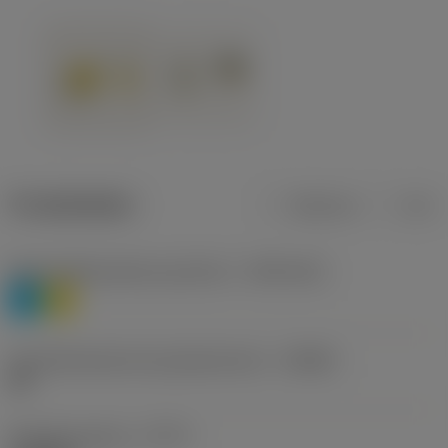
Produktdaten
Metrisch
Zoll
Werkstoffklassifizierung Stufe 1
(TMC1ISO)
P
M
Herstellerbezeichnung Spanbrecher
(CBMD)
HR
Bearbeitungstyp
(CTPT)