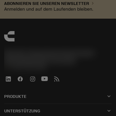
chevron_right
ABONNIEREN SIE UNSEREN NEWSLETTER
Anmelden und auf dem Laufenden bleiben.
Sandvik Tooling Deutschland GmbH -
Geschäftsbereich Coromant
phone
+4921141873489
keyboard_arrow_down
PRODUKTE
Tutti gli utensili
keyboard_arrow_down
UNTERSTÜTZUNG
Tutti i software