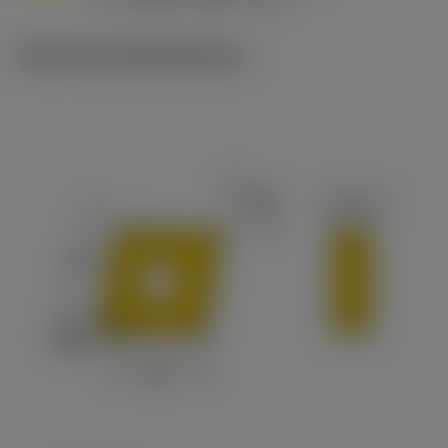
v
215 sfm (295 - 170)
c
Technische Illustrationen