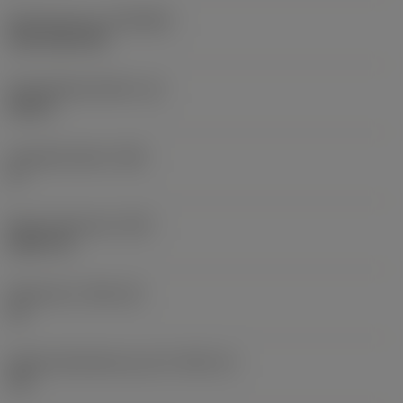
Beschichtung
(COATING)
CVD TiCN+TiN
Schneidkantenhöhe
(S)
0,25 in
Hauptfreiwinkel
(AN)
0 °
Masse (Gewicht)
(WT)
0,0577 lb
Plattensitz
(SSC_M)
19
Plattensitzkodierung, Zoll
(SSC_N)
3/4