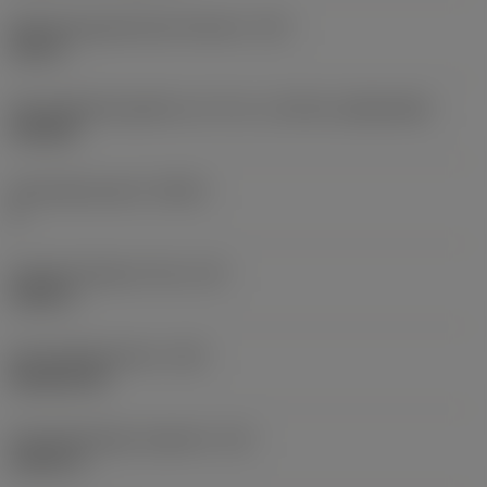
Befestigungslochdurchmesser
(D1)
0,25 in
Schneidplattengröße und -form
(CUTINT_SIZESHAPE)
CN1606
Schneidenanzahl
(CEDC)
4
Eingeschriebener Kreis
(IC)
0,625 in
Schneidplattenform
(SC)
Rhombic 80
Schneidenlänge, begrenzt
(LE)
0,6031 in