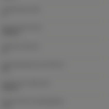
Hauptfreiwinkel
(AN)
0 °
Masse (Gewicht)
(WT)
0,0429 lb
Plattensitz
(SSC_M)
16
Plattensitzkodierung, Zoll
(SSC_N)
5/8
Release date
(ValFrom20)
20.09.11
Release-Paket-ID
(RELEASEPACK)
11.2