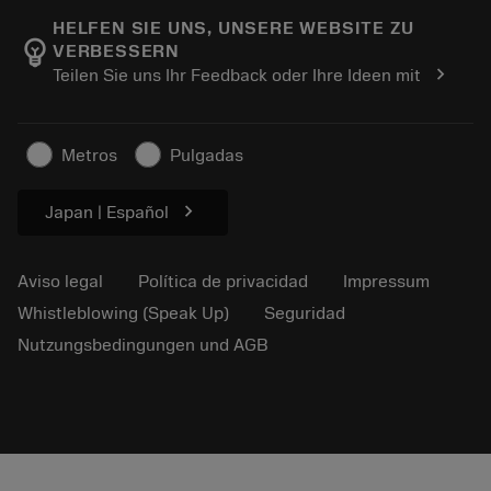
Manufacturing wellness
Rastrear su pedido
HELFEN SIE UNS, UNSERE WEBSITE ZU
emoji_objects
VERBESSERN
Carrera
Solicitar un presupuesto
chevron_right
Teilen Sie uns Ihr Feedback oder Ihre Ideen mit
Negocio sostenible
Artículos
Para prensas
Metros
Pulgadas
chevron_right
Japan | Español
Aviso legal
Política de privacidad
Impressum
Whistleblowing (Speak Up)
Seguridad
Nutzungsbedingungen und AGB