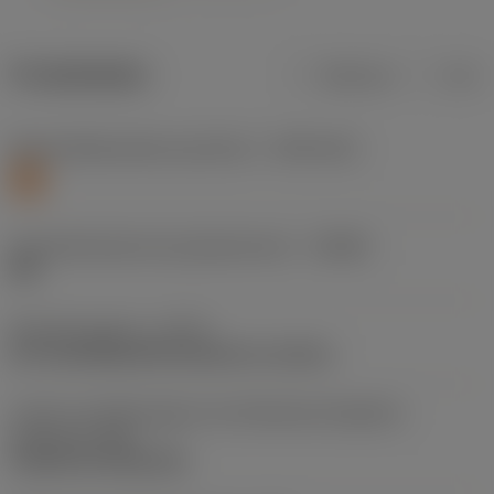
Produktdaten
Metrisch
Zoll
Werkstoffklassifizierung Stufe 1
(TMC1ISO)
S
Herstellerbezeichnung Spanbrecher
(CBMD)
SM
Bearbeitungstyp
(CTPT)
pre-machining with demand on surface
Code für die Montageart der Wendeschneidplatte
(metrisch)
(IFS)
Cylindrical fixing hole