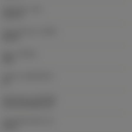
Eckenradius
(RE)
0,0313 in
Schneidrichtung
(HAND)
Neutral
Sorte
(GRADE)
S05F
Substrat
(SUBSTRATE)
HC
Beschichtung
(COATING)
CVD TiCrN+Al2O3+TiN
Schneidkantenhöhe
(S)
0,25 in