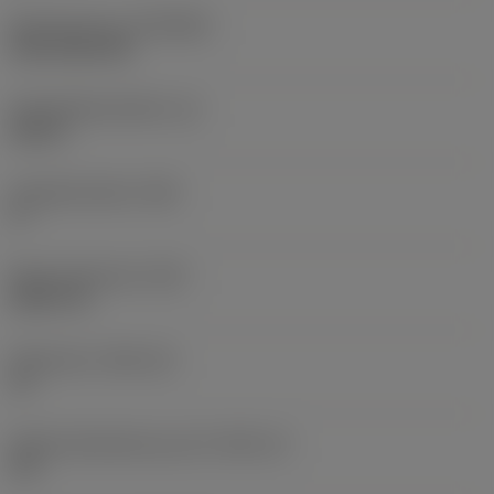
Beschichtung
(COATING)
CVD TiCN+TiN
Schneidkantenhöhe
(S)
0,25 in
Hauptfreiwinkel
(AN)
0 °
Masse (Gewicht)
(WT)
0,0577 lb
Plattensitz
(SSC_M)
19
Plattensitzkodierung, Zoll
(SSC_N)
3/4