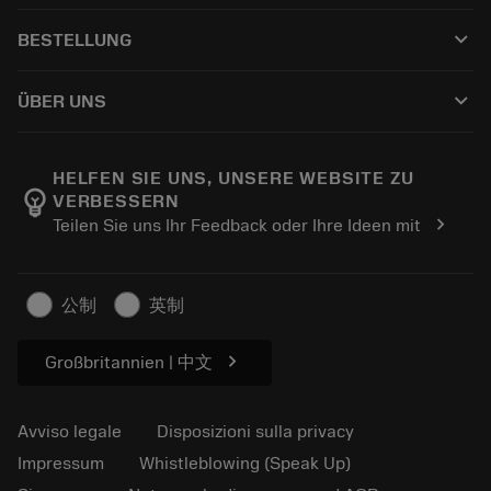
Servizio clienti
Riciclaggio
keyboard_arrow_down
BESTELLUNG
Distributori e specialisti
Ricondizionamento
Come acquistare
Guide e tutorial
Tailor Made
keyboard_arrow_down
ÜBER UNS
Ordine
Calcolatrici e app
Informazioni su Sandvik Coromant
Restituisci
Cataloghi e manuali
Benessere manifatturiero
Traccia il tuo ordine
HELFEN SIE UNS, UNSERE WEBSITE ZU
emoji_objects
VERBESSERN
Carriera
Fai un preventivo
chevron_right
Teilen Sie uns Ihr Feedback oder Ihre Ideen mit
Business sostenibile
Articoli
Per pressa
公制
英制
chevron_right
Großbritannien | 中文
Avviso legale
Disposizioni sulla privacy
Impressum
Whistleblowing (Speak Up)