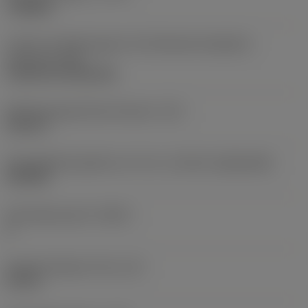
roughing
Code für die Montageart der Wendeschneidplatte
(metrisch)
(IFS)
Cylindrical fixing hole
Befestigungslochdurchmesser
(D1)
0,312 in
Schneidplattengröße und -form
(CUTINT_SIZESHAPE)
CN1906
Schneidenanzahl
(CEDC)
2
Eingeschriebener Kreis
(IC)
0,75 in