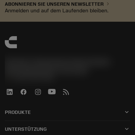
chevron_right
ABONNIEREN SIE UNSEREN NEWSLETTER
Anmelden und auf dem Laufenden bleiben.
Sandvik Tooling Deutschland GmbH -
Geschäftsbereich Coromant
phone
+4921141873489
keyboard_arrow_down
PRODUKTE
Tutti gli utensili
keyboard_arrow_down
UNTERSTÜTZUNG
Tutti i software