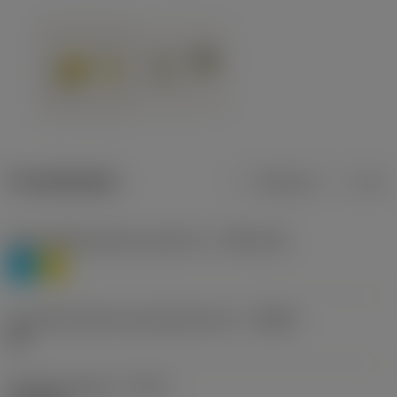
Produktdaten
Metrisch
Zoll
Werkstoffklassifizierung Stufe 1
(TMC1ISO)
P
M
Herstellerbezeichnung Spanbrecher
(CBMD)
HR
Bearbeitungstyp
(CTPT)