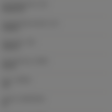
Schneidplattenform
(SC)
Rhombic 80
Schneidenlänge, begrenzt
(LE)
0,6986 in
Eckenradius
(RE)
0,0625 in
Schneidrichtung
(HAND)
Neutral
Sorte
(GRADE)
235
Substrat
(SUBSTRATE)
HC