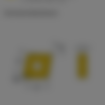
v
215 sfm (295 - 170)
c
Technische Illustrationen