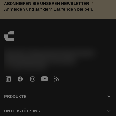
chevron_right
ABONNIEREN SIE UNSEREN NEWSLETTER
Anmelden und auf dem Laufenden bleiben.
Sandvik Tooling Deutschland GmbH -
Geschäftsbereich Coromant
phone
+4921141873489
keyboard_arrow_down
PRODUKTE
Tutti gli utensili
keyboard_arrow_down
UNTERSTÜTZUNG
Tutti i software