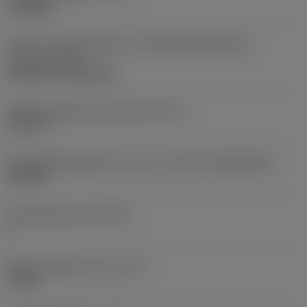
roughing
Code für die Montageart der Wendeschneidplatte
(metrisch)
(IFS)
Cylindrical fixing hole
Befestigungslochdurchmesser
(D1)
0,312 in
Schneidplattengröße und -form
(CUTINT_SIZESHAPE)
CN1906
Schneidenanzahl
(CEDC)
2
Eingeschriebener Kreis
(IC)
0,75 in