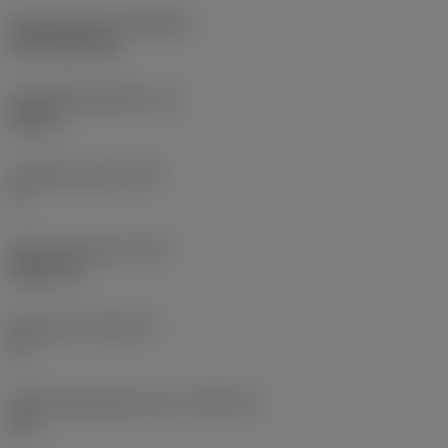
Beschichtung
(COATING)
CVD TiCN+TiN
Schneidkantenhöhe
(S)
0,25 in
Hauptfreiwinkel
(AN)
0 °
Masse (Gewicht)
(WT)
0,0577 lb
Plattensitz
(SSC_M)
19
Plattensitzkodierung, Zoll
(SSC_N)
3/4