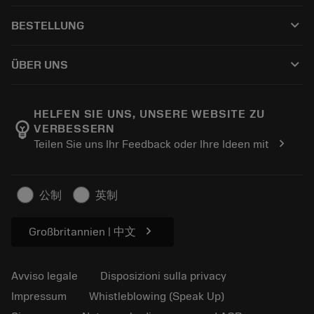
Servizio clienti
Riciclaggio
keyboard_arrow_down
BESTELLUNG
Distributori e specialisti
Ricondizionamento
Come acquistare
Guide e tutorial
Tailor Made
keyboard_arrow_down
ÜBER UNS
Ordine
Calcolatrici e app
Informazioni su Sandvik Coromant
Restituisci
Cataloghi e manuali
Benessere manifatturiero
Traccia il tuo ordine
HELFEN SIE UNS, UNSERE WEBSITE ZU
emoji_objects
VERBESSERN
Carriera
Fai un preventivo
chevron_right
Teilen Sie uns Ihr Feedback oder Ihre Ideen mit
Business sostenibile
Articoli
Per pressa
公制
英制
chevron_right
Großbritannien | 中文
Avviso legale
Disposizioni sulla privacy
Impressum
Whistleblowing (Speak Up)