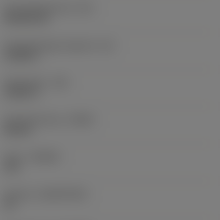
Schneidplattenform
(SC)
Rhombic 80
Schneidenlänge, begrenzt
(LE)
0,6986 in
Eckenradius
(RE)
0,0625 in
Schneidrichtung
(HAND)
Neutral
Sorte
(GRADE)
235
Substrat
(SUBSTRATE)
HC