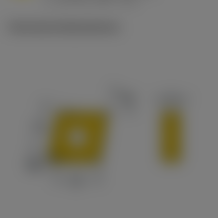
v
215 sfm (295 - 170)
c
Technische Illustrationen