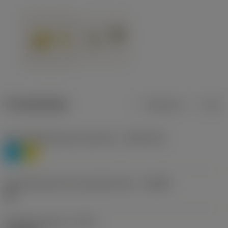
Produktdaten
Metrisch
Zoll
Werkstoffklassifizierung Stufe 1
(TMC1ISO)
P
M
Herstellerbezeichnung Spanbrecher
(CBMD)
HR
Bearbeitungstyp
(CTPT)