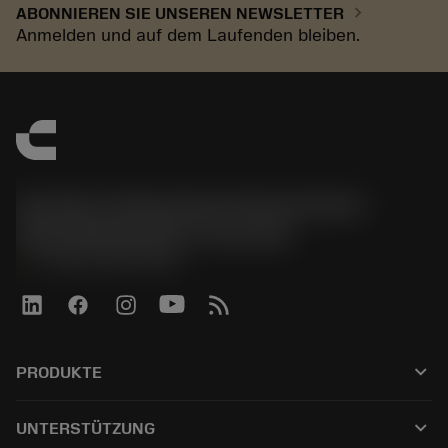
chevron_right
ABONNIEREN SIE UNSEREN NEWSLETTER
Anmelden und auf dem Laufenden bleiben.
Sandvik Tooling Deutschland GmbH -
Geschäftsbereich Coromant
phone
+4921141873489
keyboard_arrow_down
PRODUKTE
Tutti gli utensili
keyboard_arrow_down
UNTERSTÜTZUNG
Tutti i software