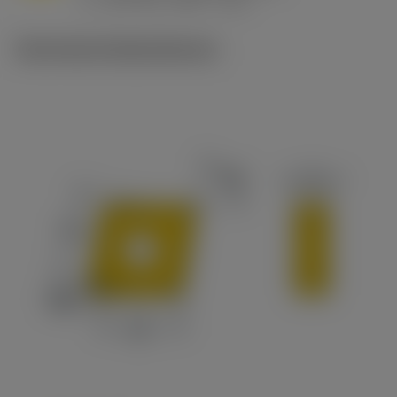
v
215 sfm (295 - 170)
c
Technische Illustrationen