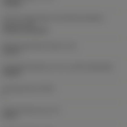
roughing
Code für die Montageart der Wendeschneidplatte
(metrisch)
(IFS)
Cylindrical fixing hole
Befestigungslochdurchmesser
(D1)
0,312 in
Schneidplattengröße und -form
(CUTINT_SIZESHAPE)
CN1906
Schneidenanzahl
(CEDC)
2
Eingeschriebener Kreis
(IC)
0,75 in