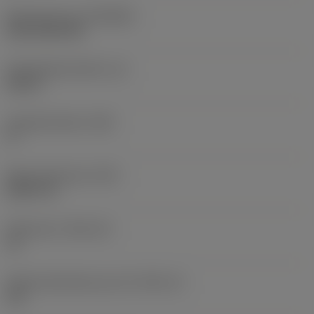
Beschichtung
(COATING)
CVD TiCN+TiN
Schneidkantenhöhe
(S)
0,25 in
Hauptfreiwinkel
(AN)
0 °
Masse (Gewicht)
(WT)
0,0577 lb
Plattensitz
(SSC_M)
19
Plattensitzkodierung, Zoll
(SSC_N)
3/4