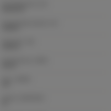
Schneidplattenform
(SC)
Rhombic 80
Schneidenlänge, begrenzt
(LE)
0,6986 in
Eckenradius
(RE)
0,0625 in
Schneidrichtung
(HAND)
Neutral
Sorte
(GRADE)
235
Substrat
(SUBSTRATE)
HC