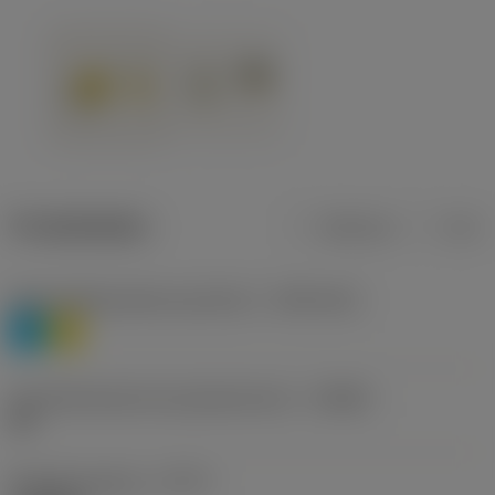
Produktdaten
Metrisch
Zoll
Werkstoffklassifizierung Stufe 1
(TMC1ISO)
P
M
Herstellerbezeichnung Spanbrecher
(CBMD)
HR
Bearbeitungstyp
(CTPT)