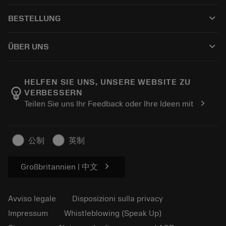
Servizio clienti
Riciclaggio
keyboard_arrow_down
BESTELLUNG
Distributori e specialisti
Ricondizionamento
Come acquistare
Guide e tutorial
Tailor Made
keyboard_arrow_down
ÜBER UNS
Ordine
Calcolatrici e app
Informazioni su Sandvik Coromant
Restituisci
Cataloghi e manuali
Benessere manifatturiero
Traccia il tuo ordine
HELFEN SIE UNS, UNSERE WEBSITE ZU
emoji_objects
VERBESSERN
Carriera
Fai un preventivo
chevron_right
Teilen Sie uns Ihr Feedback oder Ihre Ideen mit
Business sostenibile
Articoli
Per pressa
公制
英制
chevron_right
Großbritannien | 中文
Avviso legale
Disposizioni sulla privacy
Impressum
Whistleblowing (Speak Up)