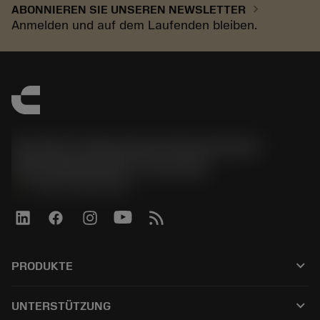
chevron_right
ABONNIEREN SIE UNSEREN NEWSLETTER
Anmelden und auf dem Laufenden bleiben.
Sandvik Tooling Deutschland GmbH -
Geschäftsbereich Coromant
phone
+4921141873489
keyboard_arrow_down
PRODUKTE
Tutti gli utensili
keyboard_arrow_down
UNTERSTÜTZUNG
Tutti i software