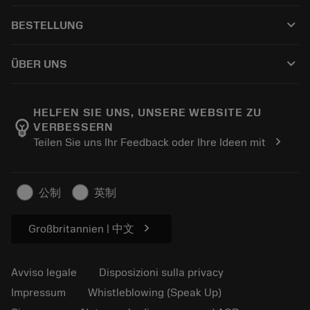
Servizio clienti
Riciclaggio
keyboard_arrow_down
BESTELLUNG
Distributori e specialisti
Ricondizionamento
Come acquistare
Guide e tutorial
Tailor Made
keyboard_arrow_down
ÜBER UNS
Ordine
Calcolatrici e app
Informazioni su Sandvik Coromant
Restituisci
Cataloghi e manuali
Benessere manifatturiero
Traccia il tuo ordine
HELFEN SIE UNS, UNSERE WEBSITE ZU
emoji_objects
VERBESSERN
Carriera
Fai un preventivo
chevron_right
Teilen Sie uns Ihr Feedback oder Ihre Ideen mit
Business sostenibile
Articoli
Per pressa
公制
英制
chevron_right
Großbritannien | 中文
Avviso legale
Disposizioni sulla privacy
Impressum
Whistleblowing (Speak Up)