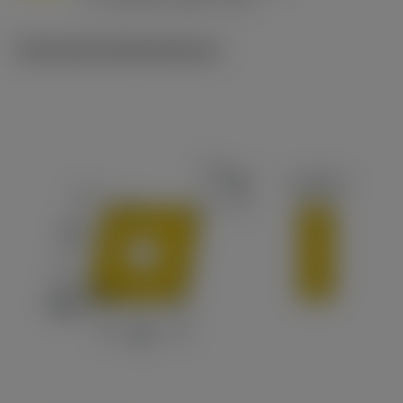
v
215 sfm (295 - 170)
c
Technische Illustrationen