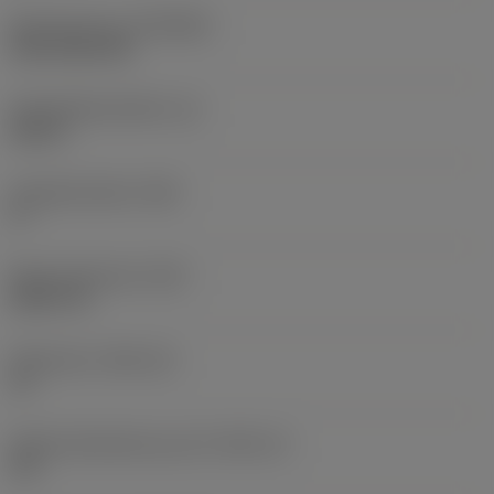
Beschichtung
(COATING)
CVD TiCN+TiN
Schneidkantenhöhe
(S)
0,25 in
Hauptfreiwinkel
(AN)
0 °
Masse (Gewicht)
(WT)
0,0577 lb
Plattensitz
(SSC_M)
19
Plattensitzkodierung, Zoll
(SSC_N)
3/4