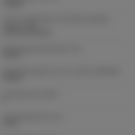
roughing
Code für die Montageart der Wendeschneidplatte
(metrisch)
(IFS)
Cylindrical fixing hole
Befestigungslochdurchmesser
(D1)
0,312 in
Schneidplattengröße und -form
(CUTINT_SIZESHAPE)
CN1906
Schneidenanzahl
(CEDC)
2
Eingeschriebener Kreis
(IC)
0,75 in