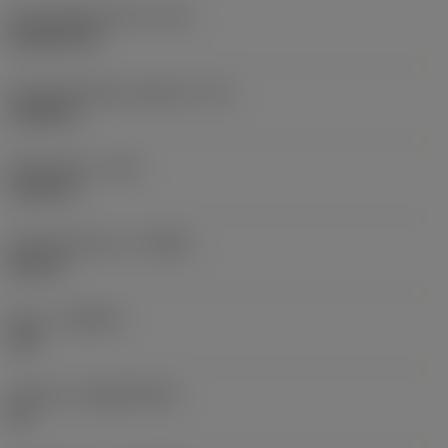
Schneidplattenform
(SC)
Rhombic 80
Schneidenlänge, begrenzt
(LE)
0,6986 in
Eckenradius
(RE)
0,0625 in
Schneidrichtung
(HAND)
Neutral
Sorte
(GRADE)
235
Substrat
(SUBSTRATE)
HC