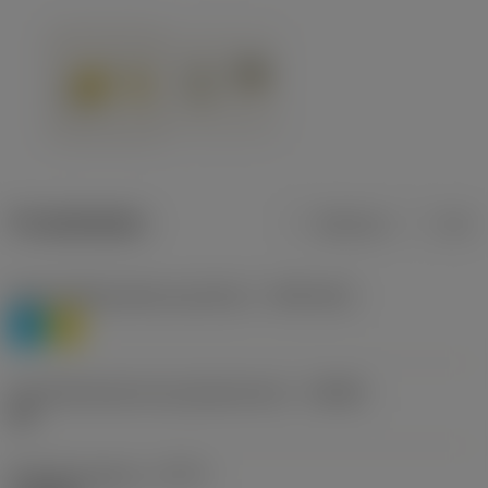
Produktdaten
Metrisch
Zoll
Werkstoffklassifizierung Stufe 1
(TMC1ISO)
P
M
Herstellerbezeichnung Spanbrecher
(CBMD)
HR
Bearbeitungstyp
(CTPT)