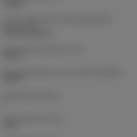
roughing
Code für die Montageart der Wendeschneidplatte
(metrisch)
(IFS)
Cylindrical fixing hole
Befestigungslochdurchmesser
(D1)
0,312 in
Schneidplattengröße und -form
(CUTINT_SIZESHAPE)
CN1906
Schneidenanzahl
(CEDC)
2
Eingeschriebener Kreis
(IC)
0,75 in