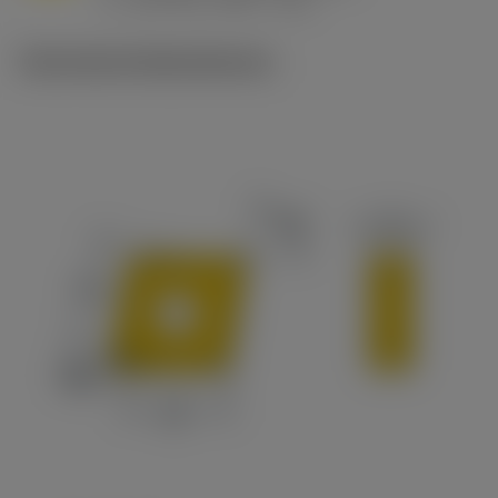
v
215 sfm (295 - 170)
c
Technische Illustrationen