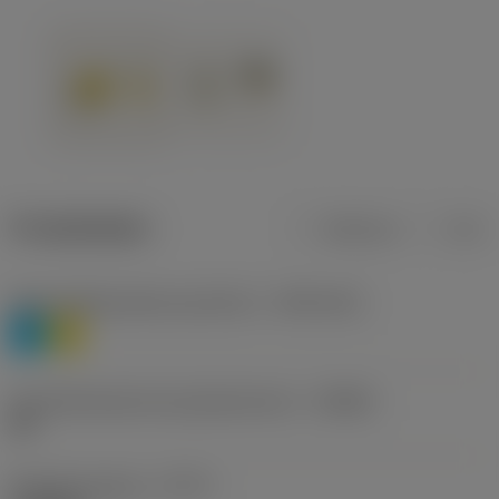
Produktdaten
Metrisch
Zoll
Werkstoffklassifizierung Stufe 1
(TMC1ISO)
P
M
Herstellerbezeichnung Spanbrecher
(CBMD)
HR
Bearbeitungstyp
(CTPT)