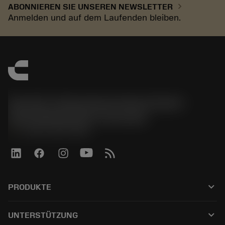
chevron_right
ABONNIEREN SIE UNSEREN NEWSLETTER
Anmelden und auf dem Laufenden bleiben.
Sandvik Tooling Deutschland GmbH -
Geschäftsbereich Coromant
phone
+4921141873489
keyboard_arrow_down
PRODUKTE
Tutti gli utensili
keyboard_arrow_down
UNTERSTÜTZUNG
Tutti i software