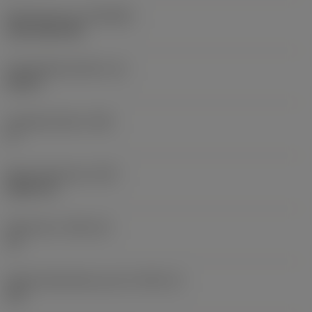
Beschichtung
(COATING)
CVD TiCN+TiN
Schneidkantenhöhe
(S)
0,25 in
Hauptfreiwinkel
(AN)
0 °
Masse (Gewicht)
(WT)
0,0577 lb
Plattensitz
(SSC_M)
19
Plattensitzkodierung, Zoll
(SSC_N)
3/4