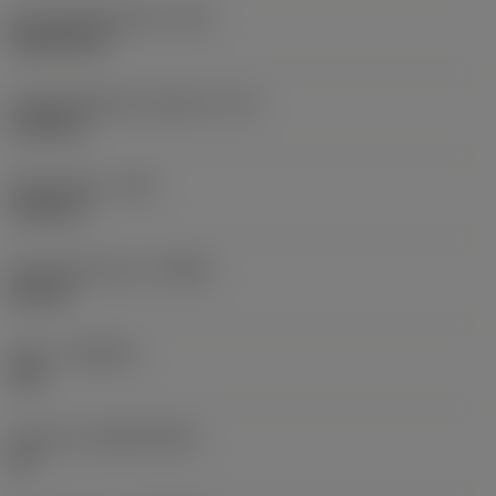
Schneidplattenform
(SC)
Rhombic 80
Schneidenlänge, begrenzt
(LE)
0,6986 in
Eckenradius
(RE)
0,0625 in
Schneidrichtung
(HAND)
Neutral
Sorte
(GRADE)
235
Substrat
(SUBSTRATE)
HC