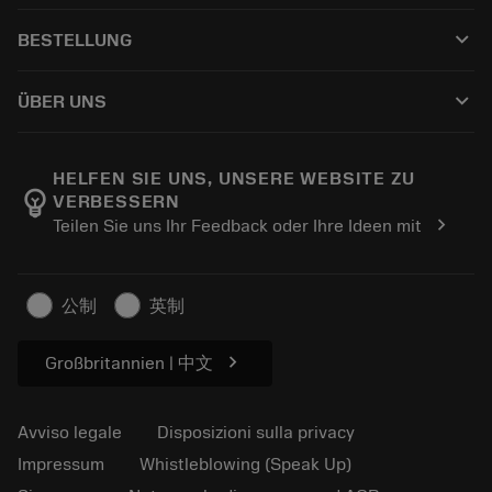
Servizio clienti
Riciclaggio
keyboard_arrow_down
BESTELLUNG
Distributori e specialisti
Ricondizionamento
Come acquistare
Guide e tutorial
Tailor Made
keyboard_arrow_down
ÜBER UNS
Ordine
Calcolatrici e app
Informazioni su Sandvik Coromant
Restituisci
Cataloghi e manuali
Benessere manifatturiero
Traccia il tuo ordine
HELFEN SIE UNS, UNSERE WEBSITE ZU
emoji_objects
VERBESSERN
Carriera
Fai un preventivo
chevron_right
Teilen Sie uns Ihr Feedback oder Ihre Ideen mit
Business sostenibile
Articoli
Per pressa
公制
英制
chevron_right
Großbritannien | 中文
Avviso legale
Disposizioni sulla privacy
Impressum
Whistleblowing (Speak Up)