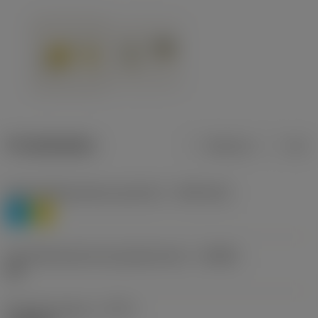
Produktdaten
Metrisch
Zoll
Werkstoffklassifizierung Stufe 1
(TMC1ISO)
P
M
Herstellerbezeichnung Spanbrecher
(CBMD)
HR
Bearbeitungstyp
(CTPT)