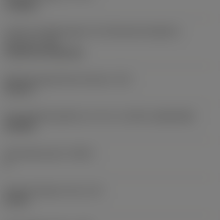
roughing
Code für die Montageart der Wendeschneidplatte
(metrisch)
(IFS)
Cylindrical fixing hole
Befestigungslochdurchmesser
(D1)
0,312 in
Schneidplattengröße und -form
(CUTINT_SIZESHAPE)
CN1906
Schneidenanzahl
(CEDC)
2
Eingeschriebener Kreis
(IC)
0,75 in