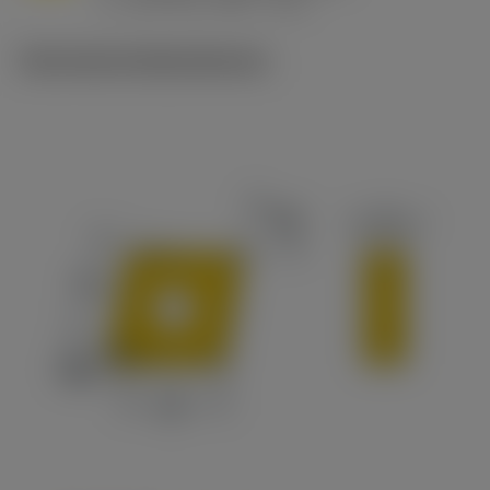
v
215 sfm (295 - 170)
c
Technische Illustrationen