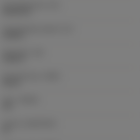
Schneidplattenform
(SC)
Rhombic 80
Schneidenlänge, begrenzt
(LE)
0,6986 in
Eckenradius
(RE)
0,0625 in
Schneidrichtung
(HAND)
Neutral
Sorte
(GRADE)
235
Substrat
(SUBSTRATE)
HC