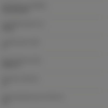
Beschichtung
(COATING)
CVD TiCN+TiN
Schneidkantenhöhe
(S)
0,25 in
Hauptfreiwinkel
(AN)
0 °
Masse (Gewicht)
(WT)
0,0577 lb
Plattensitz
(SSC_M)
19
Plattensitzkodierung, Zoll
(SSC_N)
3/4