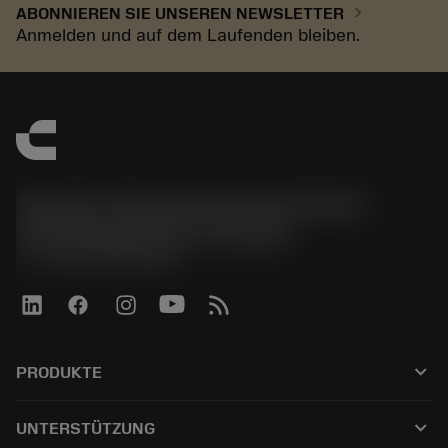
chevron_right
ABONNIEREN SIE UNSEREN NEWSLETTER
Anmelden und auf dem Laufenden bleiben.
Sandvik Tooling Deutschland GmbH -
Geschäftsbereich Coromant
phone
+4921141873489
keyboard_arrow_down
PRODUKTE
Tutti gli utensili
keyboard_arrow_down
UNTERSTÜTZUNG
Tutti i software