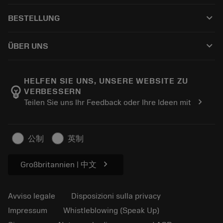
Servizio clienti
Riciclaggio
keyboard_arrow_down
BESTELLUNG
Distributori e specialisti
Ricondizionamento
Come acquistare
Guide e tutorial
Tailor Made
keyboard_arrow_down
ÜBER UNS
Ordine
Calcolatrici e app
Informazioni su Sandvik Coromant
Restituisci
Cataloghi e manuali
Benessere manifatturiero
Traccia il tuo ordine
HELFEN SIE UNS, UNSERE WEBSITE ZU
emoji_objects
VERBESSERN
Carriera
Fai un preventivo
chevron_right
Teilen Sie uns Ihr Feedback oder Ihre Ideen mit
Business sostenibile
Articoli
Per pressa
公制
英制
chevron_right
Großbritannien | 中文
Avviso legale
Disposizioni sulla privacy
Impressum
Whistleblowing (Speak Up)