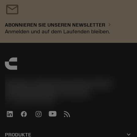
mail
chevron_right
ABONNIEREN SIE UNSEREN NEWSLETTER
Anmelden und auf dem Laufenden bleiben.
Sandvik Tooling Deutschland GmbH -
Geschäftsbereich Coromant
phone
+4921141873489
keyboard_arrow_down
PRODUKTE