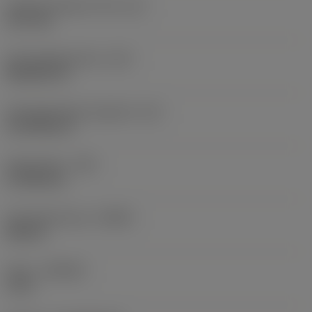
Eingeschriebener Kreis
(IC)
12,7 mm
Schneidplattenform
(SC)
Rhombic 55
Schneidenlänge, begrenzt
(LE)
14,7038 mm
Eckenradius
(RE)
0,7938 mm
Schneidrichtung
(HAND)
Neutral
Sorte
(GRADE)
1115