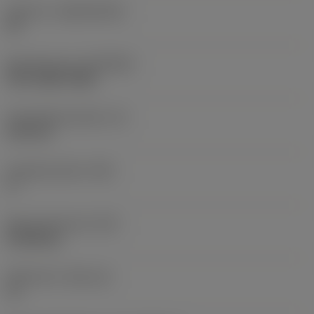
Substrat
(SUBSTRATE)
HC
Beschichtung
(COATING)
PVD TiAlN+TiAlN
Schneidkantenhöhe
(S)
6,35 mm
Hauptfreiwinkel
(AN)
0 °
Masse (Gewicht)
(WT)
0,0148 kg
Plattensitz
(SSC_M)
15