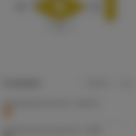
Produktdaten
Metrisch
Zoll
Werkstoffklassifizierung Stufe 1
(TMC1ISO)
S
Herstellerbezeichnung Spanbrecher
(CBMD)