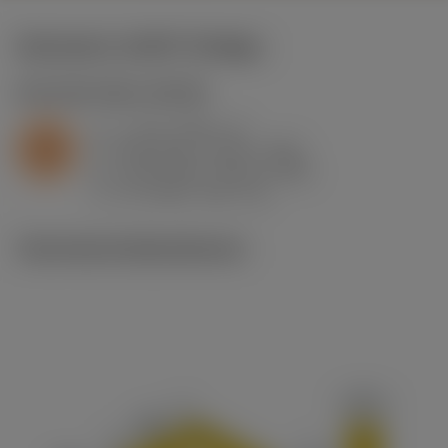
Startwerte
(KAPR
93 deg
)
S2.0.Z.AG
,
Härte: 350 HB
a
1 mm (0.25 - 3)
p
S
f
0.25 mm/r (0.15 - 0.35)
n
h
0.25 mm/r (0.15 - 0.35)
ex
v
21 m/min (38 - 12)
c
Technische Illustrationen