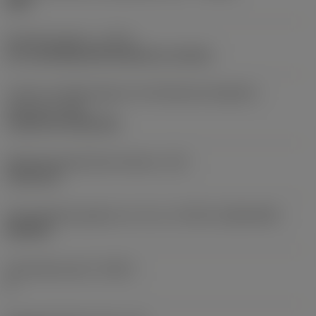
SMC
Bearbeitungstyp
(CTPT)
pre-machining with demand on surface
Code für die Montageart der Wendeschneidplatte
(metrisch)
(IFS)
Cylindrical fixing hole
Befestigungslochdurchmesser
(D1)
5,156 mm
Schneidplattengröße und -form
(CUTINT_SIZESHAPE)
DN1506
Schneidenanzahl
(CEDC)
4