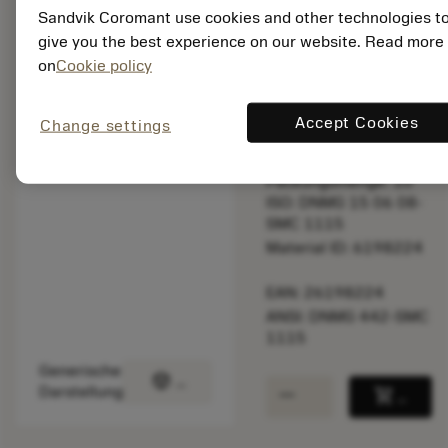
überprüfen.
Sandvik Coromant use cookies and other technologies t
give you the best experience on our website. Read more
on
Cookie policy
Listenpreis:
23.10 EUR
Lieferbar
Accept Cookies
Change settings
Packungsmenge: 10
ISO: DNMG 15 06 08-
SMC 1115
Material ID: 6198224
EAN: 26198224
ANSI: DNMG 442-SMC
1115
Generische
deployed_code
3D-Modell anzeigen
remove
add
Darstellung
shopping_cart
In den