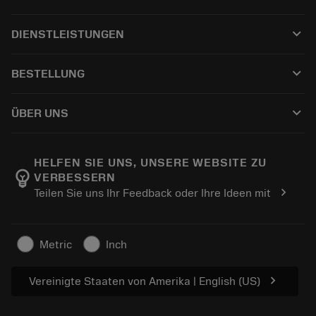
All tools
keyboard_arrow_down
DIENSTLEISTUNGEN
CoroPlus® Tool Guide
Recycling
Tool Assembly
keyboard_arrow_down
BESTELLUNG
Nachschleifen
Tailor Made
How to buy
Anwendungskenntnisse
Catalogues
keyboard_arrow_down
ÜBER UNS
Order
E-learning
Careers
Return
Events and training
About Sandvik Coromant
Track your order
Tool ID
HELFEN SIE UNS, UNSERE WEBSITE ZU
emoji_objects
VERBESSERN
Find Us
FAQ
chevron_right
Teilen Sie uns Ihr Feedback oder Ihre Ideen mit
For press
Contact us
Safety information
Sustainability
Metric
Inch
chevron_right
Vereinigte Staaten von Amerika | English (US)