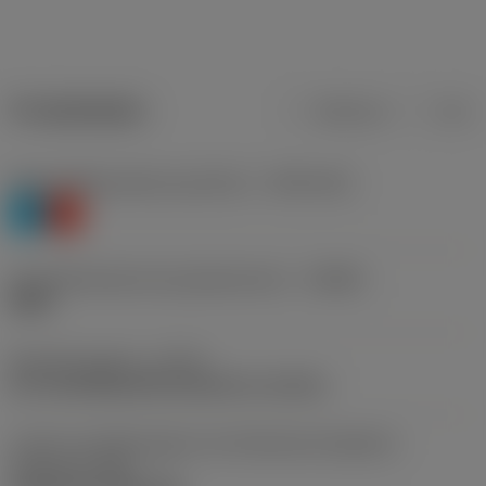
Produktdaten
Metrisch
Zoll
Werkstoffklassifizierung Stufe 1
(TMC1ISO)
P
K
Herstellerbezeichnung Spanbrecher
(CBMD)
WMX
Bearbeitungstyp
(CTPT)
pre-machining with demand on surface
Code für die Montageart der Wendeschneidplatte
(metrisch)
(IFS)