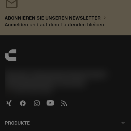
mail
chevron_right
ABONNIEREN SIE UNSEREN NEWSLETTER
Anmelden und auf dem Laufenden bleiben.
Sandvik Tooling Deutschland GmbH -
Geschäftsbereich Coromant
phone
+4921141873489
keyboard_arrow_down
PRODUKTE