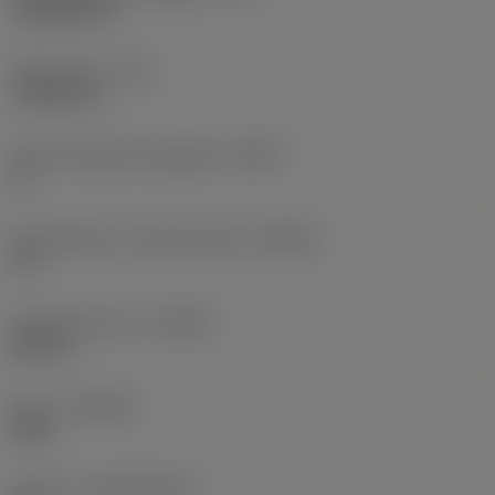
14,3038 mm
Eckenradius
(RE)
1,1906 mm
Wiper-Wendeschneidplatte
(WEP)
Ja
Einstellwinkel, Hauptschneide
(KRINS)
93 °
Schneidrichtung
(HAND)
Neutral
Sorte
(GRADE)
4415
Substrat
(SUBSTRATE)