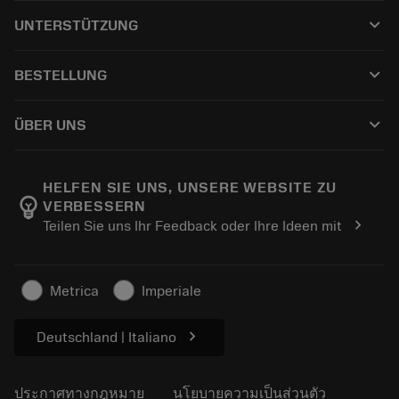
เครื่องมือทั้งหมด
keyboard_arrow_down
UNTERSTÜTZUNG
ซอฟต์แวร์ทั้งหมด
ฝ่ายบริการลูกค้า
การรีไซเคิล
keyboard_arrow_down
BESTELLUNG
ผู้จัดจำหน่ายและผู้เชี่ยวชาญ
การปรับสภาพใหม่
วิธีซื้อ
คู่มือและบทช่วยสอน
Tailor Made
keyboard_arrow_down
ÜBER UNS
สั่งซื้อ
เครื่องคิดเลขและแอป
เกี่ยวกับ Sandvik Coromant
ส่งคืน
แคตตาล็อกและคู่มืออ้างอิง
Manufacturing Wellness
ติดตามคำสั่งซื้อของคุณ
HELFEN SIE UNS, UNSERE WEBSITE ZU
emoji_objects
VERBESSERN
อาชีพ
ทำใบเสนอราคา
chevron_right
Teilen Sie uns Ihr Feedback oder Ihre Ideen mit
ธุรกิจที่ยั่งยืน
บทความ
สำหรับสื่อมวลชน
Metrica
Imperiale
chevron_right
Deutschland | Italiano
ประกาศทางกฎหมาย
นโยบายความเป็นส่วนตัว