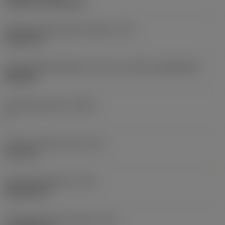
Cylindrical fixing hole
Befestigungslochdurchmesser
(D1)
5,156 mm
Schneidplattengröße und -form
(CUTINT_SIZESHAPE)
DN1504
Schneidenanzahl
(CEDC)
4
Eingeschriebener Kreis
(IC)
12,7 mm
Schneidplattenform
(SC)
Rhombic 55
Schneidenlänge, begrenzt
(LE)