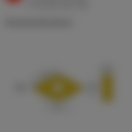
h
0.5 mm/r (0.2 - 0.75)
ex
v
215 m/min (265 - 190)
c
Technische Illustrationen