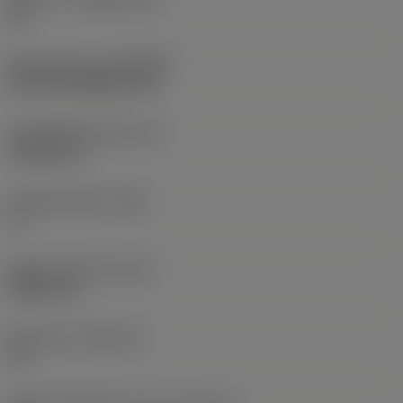
HC
Beschichtung
(COATING)
CVD TiCN+Al2O3+TiN
Schneidkantenhöhe
(S)
4,7625 mm
Hauptfreiwinkel
(AN)
0 °
Masse (Gewicht)
(WT)
0,0097 kg
Plattensitz
(SSC_M)
15