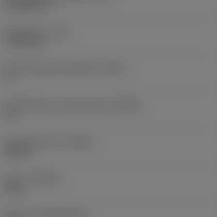
14,3038 mm
Eckenradius
(RE)
1,1906 mm
Wiper-Wendeschneidplatte
(WEP)
Ja
Einstellwinkel, Hauptschneide
(KRINS)
93 °
Schneidrichtung
(HAND)
Neutral
Sorte
(GRADE)
4415
Substrat
(SUBSTRATE)