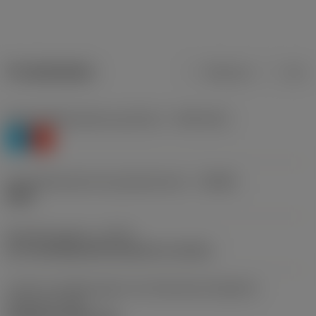
Produktdaten
Metrisch
Zoll
Werkstoffklassifizierung Stufe 1
(TMC1ISO)
P
K
Herstellerbezeichnung Spanbrecher
(CBMD)
WMX
Bearbeitungstyp
(CTPT)
pre-machining with demand on surface
Code für die Montageart der Wendeschneidplatte
(metrisch)
(IFS)