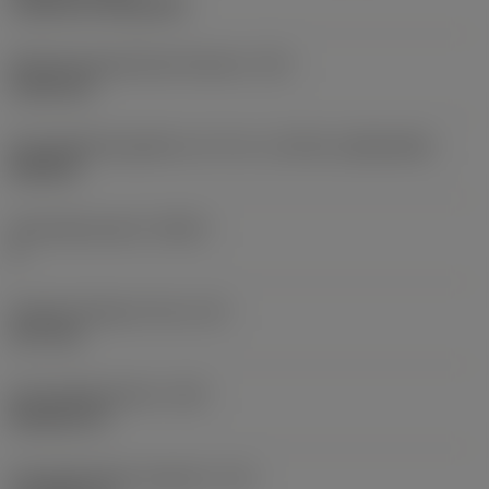
Cylindrical fixing hole
Befestigungslochdurchmesser
(D1)
5,156 mm
Schneidplattengröße und -form
(CUTINT_SIZESHAPE)
DN1504
Schneidenanzahl
(CEDC)
4
Eingeschriebener Kreis
(IC)
12,7 mm
Schneidplattenform
(SC)
Rhombic 55
Schneidenlänge, begrenzt
(LE)