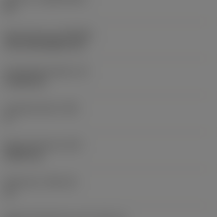
HC
Beschichtung
(COATING)
CVD TiCN+Al2O3+TiN
Schneidkantenhöhe
(S)
4,7625 mm
Hauptfreiwinkel
(AN)
0 °
Masse (Gewicht)
(WT)
0,0097 kg
Plattensitz
(SSC_M)
15