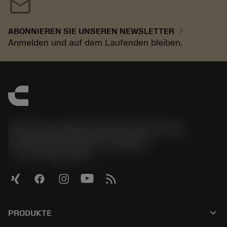
mail
chevron_right
ABONNIEREN SIE UNSEREN NEWSLETTER
Anmelden und auf dem Laufenden bleiben.
Sandvik Tooling Deutschland GmbH -
Geschäftsbereich Coromant
phone
+4921141873489
keyboard_arrow_down
PRODUKTE