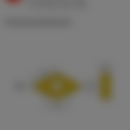
h
0.5 mm/r (0.2 - 0.75)
ex
v
215 m/min (265 - 190)
c
Technische Illustrationen