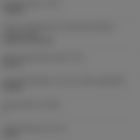
Bearbeitungstyp
(CTPT)
roughing
Code für die Montageart der Wendeschneidplatte
(metrisch)
(IFS)
Cylindrical fixing hole
Befestigungslochdurchmesser
(D1)
0,312 in
Schneidplattengröße und -form
(CUTINT_SIZESHAPE)
CN1906
Schneidenanzahl
(CEDC)
2
Eingeschriebener Kreis
(IC)
0,75 in