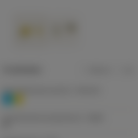
Produktdaten
Metrisch
Zoll
Werkstoffklassifizierung Stufe 1
(TMC1ISO)
P
M
Herstellerbezeichnung Spanbrecher
(CBMD)
HR