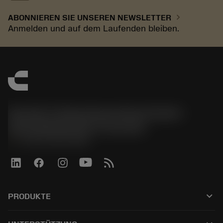
chevron_right
ABONNIEREN SIE UNSEREN NEWSLETTER
Anmelden und auf dem Laufenden bleiben.
Sandvik Tooling Deutschland GmbH -
Geschäftsbereich Coromant
phone
+4921141873489
keyboard_arrow_down
PRODUKTE
Tutti gli utensili