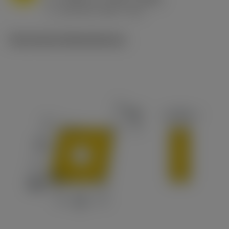
h
0.032 in/r (0.02 - 0.043)
ex
v
215 sfm (295 - 170)
c
Technische Illustrationen