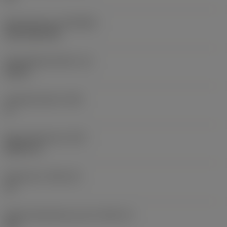
Beschichtung
(COATING)
CVD TiCN+TiN
Schneidkantenhöhe
(S)
0,25 in
Hauptfreiwinkel
(AN)
0 °
Masse (Gewicht)
(WT)
0,0577 lb
Plattensitz
(SSC_M)
19
Plattensitzkodierung, Zoll
(SSC_N)
3/4