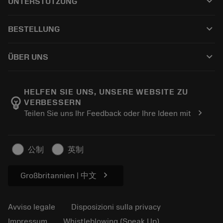
keyboard_arrow_down
UNTERSTÜTZUNG
Tutti i software
Servizio clienti
Riciclaggio
keyboard_arrow_down
BESTELLUNG
Distributori e specialisti
Ricondizionamento
Come acquistare
Guide e tutorial
Tailor Made
keyboard_arrow_down
ÜBER UNS
Ordine
Calcolatrici e app
Informazioni su Sandvik Coromant
Restituisci
Cataloghi e manuali
Benessere manifatturiero
Traccia il tuo ordine
HELFEN SIE UNS, UNSERE WEBSITE ZU
emoji_objects
VERBESSERN
Carriera
Fai un preventivo
chevron_right
Teilen Sie uns Ihr Feedback oder Ihre Ideen mit
Business sostenibile
Articoli
Per pressa
公制
英制
chevron_right
Großbritannien | 中文
Avviso legale
Disposizioni sulla privacy
Impressum
Whistleblowing (Speak Up)