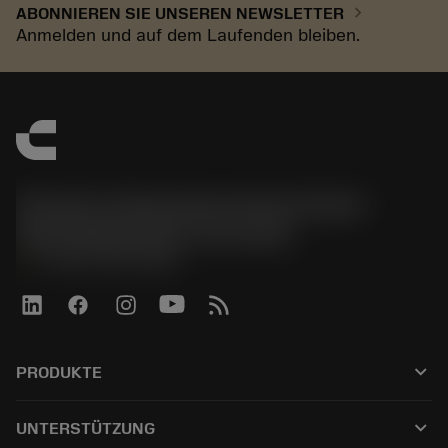
chevron_right
ABONNIEREN SIE UNSEREN NEWSLETTER
Anmelden und auf dem Laufenden bleiben.
Sandvik Tooling Deutschland GmbH -
Geschäftsbereich Coromant
phone
+4921141873489
keyboard_arrow_down
PRODUKTE
Tutti gli utensili
keyboard_arrow_down
UNTERSTÜTZUNG
Tutti i software