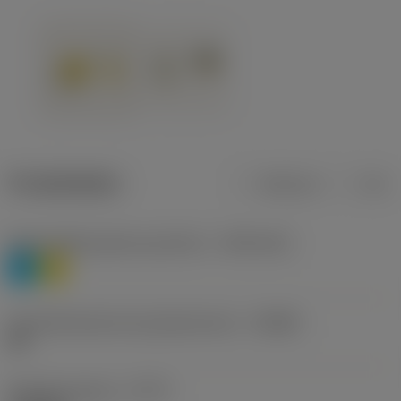
Produktdaten
Metrisch
Zoll
Werkstoffklassifizierung Stufe 1
(TMC1ISO)
P
M
Herstellerbezeichnung Spanbrecher
(CBMD)
HR
Bearbeitungstyp
(CTPT)