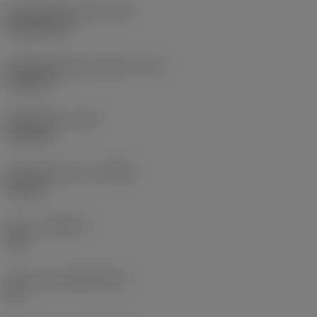
Schneidplattenform
(SC)
Rhombic 80
Schneidenlänge, begrenzt
(LE)
0,6986 in
Eckenradius
(RE)
0,0625 in
Schneidrichtung
(HAND)
Neutral
Sorte
(GRADE)
235
Substrat
(SUBSTRATE)
HC