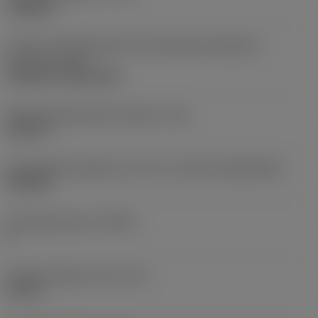
roughing
Code für die Montageart der Wendeschneidplatte
(metrisch)
(IFS)
Cylindrical fixing hole
Befestigungslochdurchmesser
(D1)
0,312 in
Schneidplattengröße und -form
(CUTINT_SIZESHAPE)
CN1906
Schneidenanzahl
(CEDC)
2
Eingeschriebener Kreis
(IC)
0,75 in