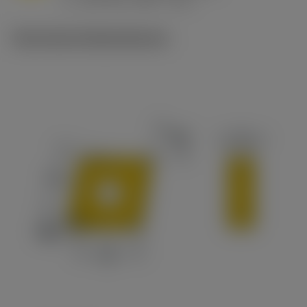
v
215 sfm (295 - 170)
c
Technische Illustrationen