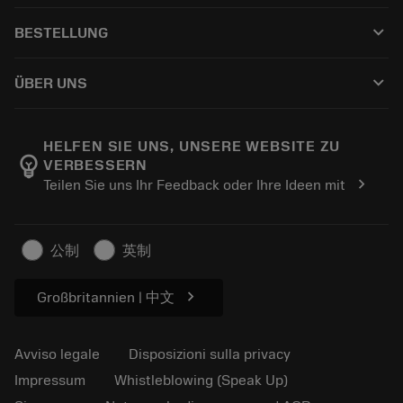
Servizio clienti
Riciclaggio
keyboard_arrow_down
BESTELLUNG
Distributori e specialisti
Ricondizionamento
Come acquistare
Guide e tutorial
Tailor Made
keyboard_arrow_down
ÜBER UNS
Ordine
Calcolatrici e app
Informazioni su Sandvik Coromant
Restituisci
Cataloghi e manuali
Benessere manifatturiero
Traccia il tuo ordine
HELFEN SIE UNS, UNSERE WEBSITE ZU
emoji_objects
VERBESSERN
Carriera
Fai un preventivo
chevron_right
Teilen Sie uns Ihr Feedback oder Ihre Ideen mit
Business sostenibile
Articoli
Per pressa
公制
英制
chevron_right
Großbritannien | 中文
Avviso legale
Disposizioni sulla privacy
Impressum
Whistleblowing (Speak Up)