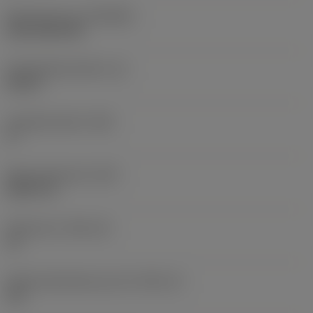
Beschichtung
(COATING)
CVD TiCN+TiN
Schneidkantenhöhe
(S)
0,25 in
Hauptfreiwinkel
(AN)
0 °
Masse (Gewicht)
(WT)
0,0577 lb
Plattensitz
(SSC_M)
19
Plattensitzkodierung, Zoll
(SSC_N)
3/4