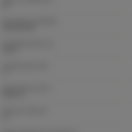
HC
Beschichtung
(COATING)
CVD TiCN+TiN
Schneidkantenhöhe
(S)
0,25 in
Hauptfreiwinkel
(AN)
0 °
Masse (Gewicht)
(WT)
0,0577 lb
Plattensitz
(SSC_M)
19