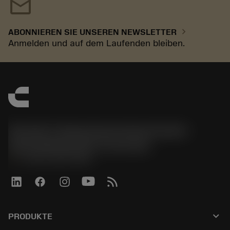
mail
chevron_right
ABONNIEREN SIE UNSEREN NEWSLETTER
Anmelden und auf dem Laufenden bleiben.
Sandvik Tooling Deutschland GmbH -
Geschäftsbereich Coromant
phone
+4921141873489
keyboard_arrow_down
PRODUKTE