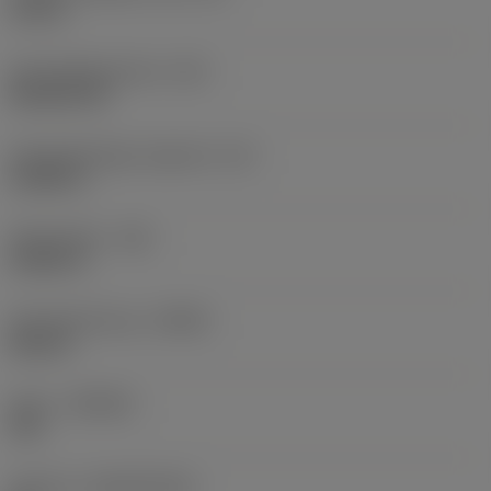
0,75 in
Schneidplattenform
(SC)
Rhombic 80
Schneidenlänge, begrenzt
(LE)
0,6986 in
Eckenradius
(RE)
0,0625 in
Schneidrichtung
(HAND)
Neutral
Sorte
(GRADE)
235
Substrat
(SUBSTRATE)