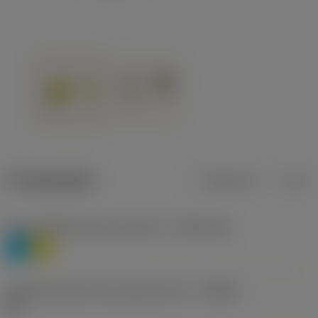
Produktdaten
Metrisch
Zoll
Werkstoffklassifizierung Stufe 1
(TMC1ISO)
P
M
Herstellerbezeichnung Spanbrecher
(CBMD)
HR