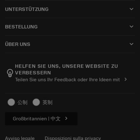
Tutti gli utensili
keyboard_arrow_down
UNTERSTÜTZUNG
Tutti i software
Servizio clienti
Riciclaggio
keyboard_arrow_down
BESTELLUNG
Distributori e specialisti
Ricondizionamento
Come acquistare
Guide e tutorial
Tailor Made
keyboard_arrow_down
ÜBER UNS
Ordine
Calcolatrici e app
Informazioni su Sandvik Coromant
Restituisci
Cataloghi e manuali
Benessere manifatturiero
Traccia il tuo ordine
HELFEN SIE UNS, UNSERE WEBSITE ZU
emoji_objects
VERBESSERN
Carriera
Fai un preventivo
chevron_right
Teilen Sie uns Ihr Feedback oder Ihre Ideen mit
Business sostenibile
Articoli
Per pressa
公制
英制
chevron_right
Großbritannien | 中文
Avviso legale
Disposizioni sulla privacy