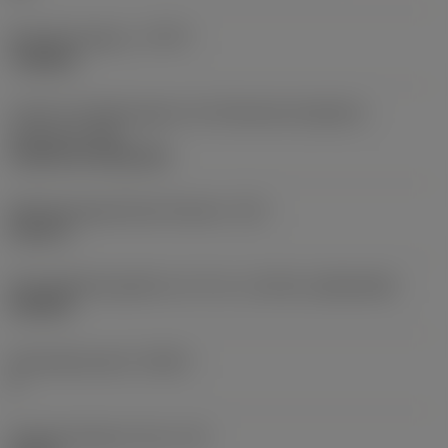
Bearbeitungstyp
(CTPT)
roughing
Code für die Montageart der Wendeschneidplatte
(metrisch)
(IFS)
Cylindrical fixing hole
Befestigungslochdurchmesser
(D1)
0,312 in
Schneidplattengröße und -form
(CUTINT_SIZESHAPE)
CN1906
Schneidenanzahl
(CEDC)
2
Eingeschriebener Kreis
(IC)