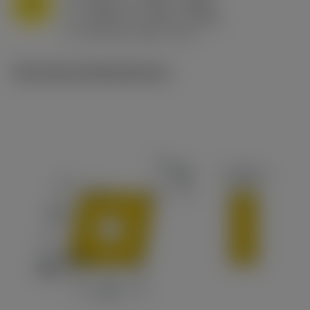
M
f
0.032 in/r (0.02 - 0.043)
n
h
0.032 in/r (0.02 - 0.043)
ex
v
215 sfm (295 - 170)
c
Technische Illustrationen