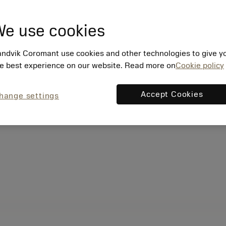
e use cookies
ndvik Coromant use cookies and other technologies to give y
e best experience on our website. Read more on
Cookie policy
Accept Cookies
hange settings