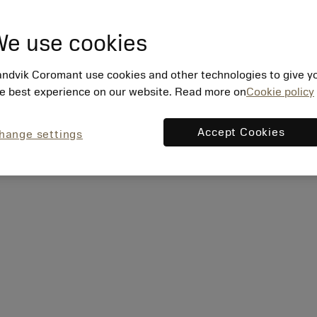
e use cookies
ndvik Coromant use cookies and other technologies to give y
e best experience on our website. Read more on
Cookie policy
Accept Cookies
hange settings