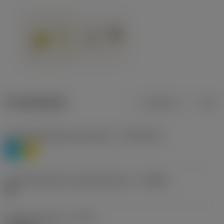
Produktdaten
Metrisch
Zoll
Werkstoffklassifizierung Stufe 1
(TMC1ISO)
P
M
Herstellerbezeichnung Spanbrecher
(CBMD)
HR
Bearbeitungstyp
(CTPT)