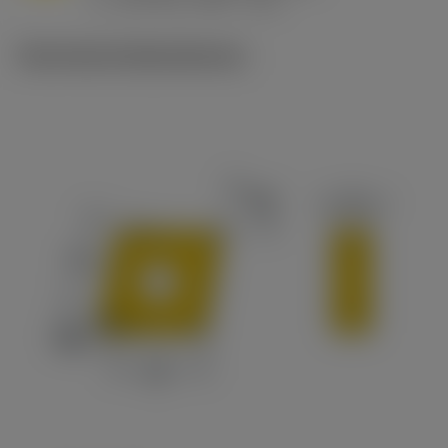
v
215 sfm (295 - 170)
c
Technische Illustrationen