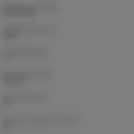
Beschichtung
(COATING)
CVD TiCN+TiN
Schneidkantenhöhe
(S)
0,25 in
Hauptfreiwinkel
(AN)
0 °
Masse (Gewicht)
(WT)
0,0577 lb
Plattensitz
(SSC_M)
19
Plattensitzkodierung, Zoll
(SSC_N)
3/4