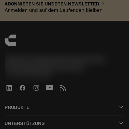
chevron_right
ABONNIEREN SIE UNSEREN NEWSLETTER
Anmelden und auf dem Laufenden bleiben.
Sandvik Tooling Deutschland GmbH -
Geschäftsbereich Coromant
phone
+4921141873489
keyboard_arrow_down
PRODUKTE
Tutti gli utensili
keyboard_arrow_down
UNTERSTÜTZUNG
Tutti i software