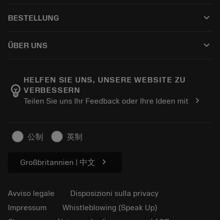
Servizio clienti
Riciclaggio
keyboard_arrow_down
BESTELLUNG
Distributori e specialisti
Ricondizionamento
Come acquistare
Guide e tutorial
Tailor Made
keyboard_arrow_down
ÜBER UNS
Ordine
Calcolatrici e app
Informazioni su Sandvik Coromant
Restituisci
Cataloghi e manuali
Benessere manifatturiero
Traccia il tuo ordine
HELFEN SIE UNS, UNSERE WEBSITE ZU
emoji_objects
VERBESSERN
Carriera
Fai un preventivo
chevron_right
Teilen Sie uns Ihr Feedback oder Ihre Ideen mit
Business sostenibile
Articoli
Per pressa
公制
英制
chevron_right
Großbritannien | 中文
Avviso legale
Disposizioni sulla privacy
Impressum
Whistleblowing (Speak Up)