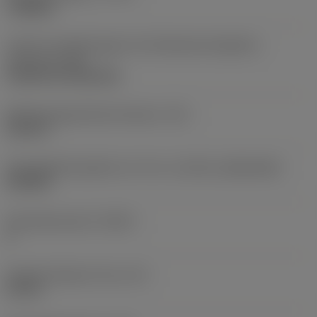
roughing
Code für die Montageart der Wendeschneidplatte
(metrisch)
(IFS)
Cylindrical fixing hole
Befestigungslochdurchmesser
(D1)
0,312 in
Schneidplattengröße und -form
(CUTINT_SIZESHAPE)
CN1906
Schneidenanzahl
(CEDC)
2
Eingeschriebener Kreis
(IC)
0,75 in