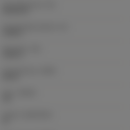
Schneidplattenform
(SC)
Rhombic 80
Schneidenlänge, begrenzt
(LE)
0,6986 in
Eckenradius
(RE)
0,0625 in
Schneidrichtung
(HAND)
Neutral
Sorte
(GRADE)
235
Substrat
(SUBSTRATE)
HC