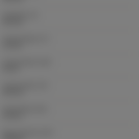
Schafthöhe
(H)
25,4 mm
Funktionslänge
(LF)
119 mm
Funktionsbreite
(WF)
26 mm
Funktionshöhe
(HF)
25,4 mm
Gesamtlänge
(OAL)
119 mm
Masse (Gewicht)
(WT)