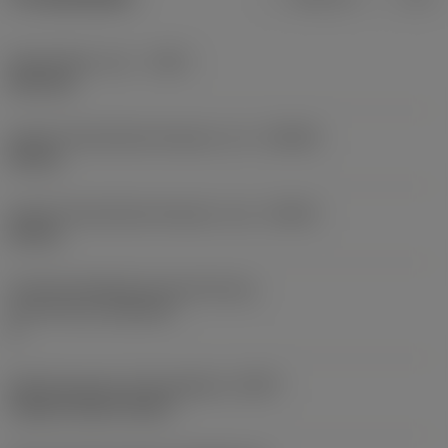
Schnitttiefe, max.
(CDX)
25,4 mm
Axialer Einstechdurchmesser, min.
(DAXIN)
45 mm
Axialer Einstechdurchmesser, max.
(DAXX)
60 mm
Axialschneidplattenunterstützung,
Ausrichtung
(AXGSUP)
2
Befestigungsart Schneidplatte
(MTP)
clamp on top of insert