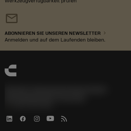
Werkzeugverfügbarkeit prüfen
mail
chevron_right
ABONNIEREN SIE UNSEREN NEWSLETTER
Anmelden und auf dem Laufenden bleiben.
Sandvik Tooling Deutschland GmbH -
Geschäftsbereich Coromant
phone
+4921141873489