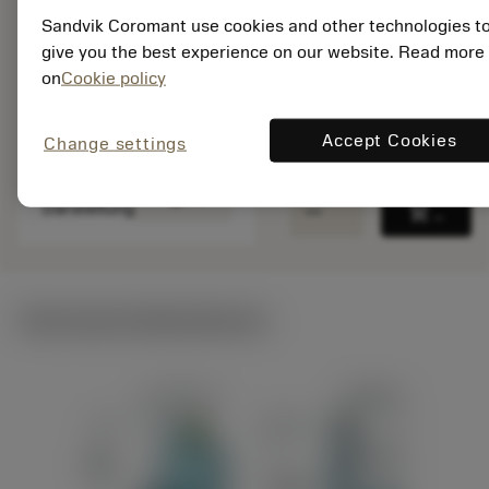
045B
Sandvik Coromant use cookies and other technologies t
Material ID: 7192449
give you the best experience on our website. Read more
EAN:
on
Cookie policy
7323221534103
ANSI: QFT-
Accept Cookies
Change settings
RFG100C16-045B
Spezifische
deployed_code
3D-Modell anzeigen
remove
add
Darstellung
shopping_cart
In den
Technische Illustrationen