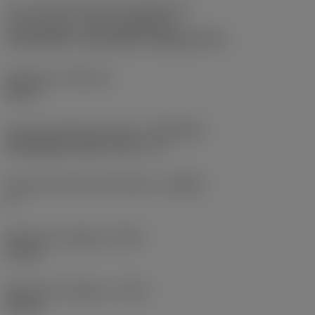
Teil 2 der Kennung für die Werkzeug-
Schnittstelle
(CUTINT_MASTER)
CoroCut QFT -size G (QFT-G-0300-03-TF)
Plattensitz
(SSC_M)
QFT-G
Anschluss Maschinenseite
(ADINTMS)
Rectangular shank -inch: 1 x 1
Körperwinkel, Werkstückseite
(BAWS)
0 °
Minimale Kraglänge
(OHN)
35 mm
Maximale Kraglänge
(OHX)
35 mm