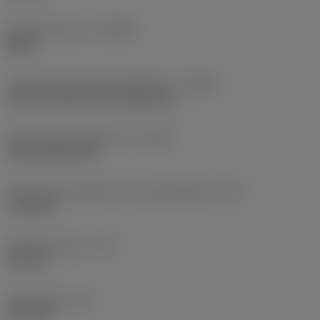
Schneidrichtung
(HAND)
Right
Code für Kühlschmierstoffzufuhr
(CNSC)
axial concentric and radial entry
Kühlschmierstoffaustritt
(CXSC)
axial inclined exit
Kühlschmierstoffeintritt, Gewindegröße
(CNT)
G 1/8-28
Kühlmitteldruck
(CP)
150 bar
Schaftbreite
(B)
25,4 mm