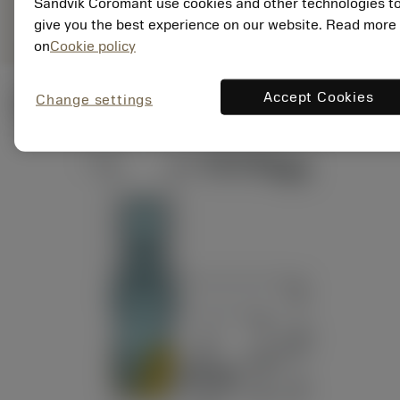
deployed_code
Sandvik Coromant use cookies and other technologies t
3D-Modell anzeigen
remove
add
Darstellung
shopping_cart
In den
give you the best experience on our website. Read more
on
Cookie policy
Accept Cookies
Change settings
Technische Illustrationen