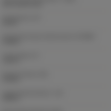
axial concentric entry
Kühlmitteldruck
(CP)
145 PSI
Aufnahmedurchmesser, Maschinenseite
(DCONMS)
0,7008 in
Funktionslänge
(LF)
1,1811 in
Körperdurchmesser
(BD)
0,7244 in
Länge Körperdurchmesser 1
(LB)
0,9843 in