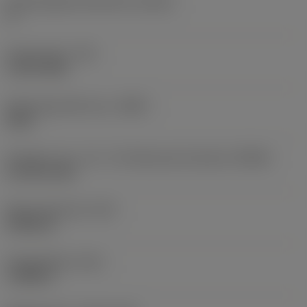
Körperkegeleinstellwinkel
(BHTA)
0 °
Drehmoment
(TQ)
1,4751 ftlbf
Werkzeugausführung
(BMC)
Stahl
Drehzahl, max. (-81, -82: Maximale Drehzahl)
(RPMX)
12.700 1/min
Masse (Gewicht)
(WT)
0,0926 lb
Gesamtlänge
(OAL)
1,9488 in