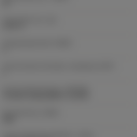
85 °
Eintauchtiefe, max.
(AZ)
0,3937 in
Orthogonalspanwinkel
(GAMO)
0 °
Anzahl wirksamer Schneiden, umfangseitig
(ZEFP)
2
Anschluss Maschinenseite
(ADINTMS)
Threaded coupling (MSSC) -size M10
Schneidrichtung
(HAND)
Right
Code für Kühlschmierstoffzufuhr
(CNSC)