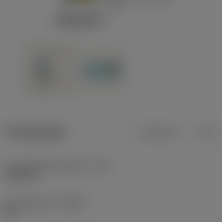
Produktdaten
Metrisch
Zoll
Schneidendurchmesser
(DC)
0,7874 in
Einstellwinkel
(KAPR)
90 °