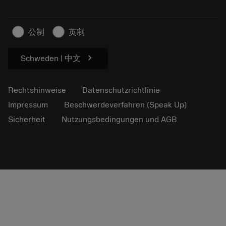
Nachhaltiges Unternehmen
Artikel
Für die Presse
公制
英制
chevron_right
Schweden | 中文
Rechtshinweise
Datenschutzrichtlinie
Impressum
Beschwerdeverfahren (Speak Up)
Sicherheit
Nutzungsbedingungen und AGB