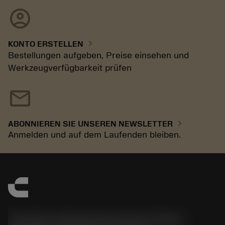
account_circle
chevron_right
KONTO ERSTELLEN
Bestellungen aufgeben, Preise einsehen und
Werkzeugverfügbarkeit prüfen
mail
chevron_right
ABONNIEREN SIE UNSEREN NEWSLETTER
Anmelden und auf dem Laufenden bleiben.
Sandvik Tooling Deutschland GmbH -