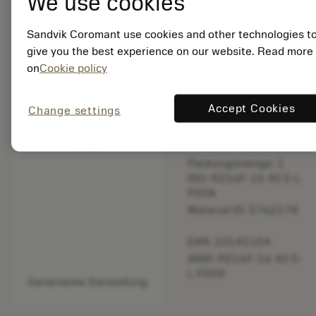
We use cookies
bookmark
In Liste speichern
Sandvik Coromant use cookies and other technologies t
give you the best experience on our website. Read more
balance
Produkt vergleich
on
Cookie policy
Accept Cookies
Change settings
Eingestellt
Packungsmenge: 1
ISO: R216F-16 40 E-L
P20A
Material ID: 5762178
EAN: 10141154
ANSI: R216F-16 40 E-
L P20A
Generische Darstellung