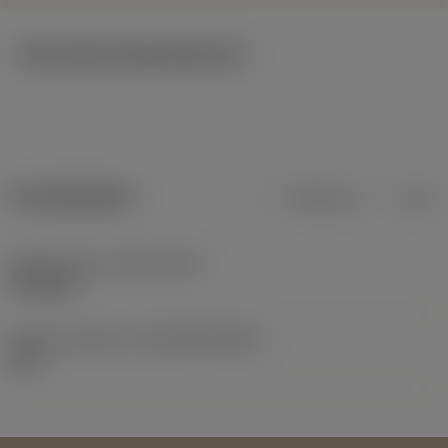
Technische Illustrationen
Produktdaten
Metrisch
Zoll
Release date
(ValFrom20)
21.06.82
Release-Paket-ID
(RELEASEPACK)
60.1