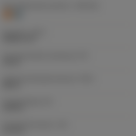
Werkstoffklassifizierung Stufe 1
(TMC1ISO)
S
H
Gewindeart
(THFT)
M (Metric 60°)
Gewindeschneidteil, Anwendung
(TTP)
internal
Größe des Gewindedurchmessers
(FTDZ)
M6X1.0
Gewindesteigung
(TP)
0,0394 in
Schneidendurchmesser
(DC)
0,1772 in