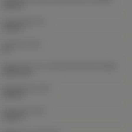
0,2362 in
Funktionslänge
(LF)
2,2441 in
Drallwinkel
(FHA)
10 °
Drehzahl, max. (-81, -82: Maximale Drehzahl)
(RPMX)
80.000 1/min
Masse (Gewicht)
(WT)
0,0639 lb
Gesamtlänge
(OAL)
2,2441 in