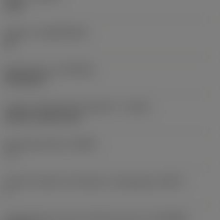
1620
Substrat
(SUBSTRATE)
HC
Beschichtung
(COATING)
PVD AlCrN
Code für Kühlschmierstoffzufuhr
(CNSC)
without coolant entry
Seitenspanwinkel
(GAMF)
-9 °
Anzahl wirksamer Schneiden, umfangseitig
(ZEFP)
4
Aufnahmedurchmesser, Maschinenseite
(DCONMS)