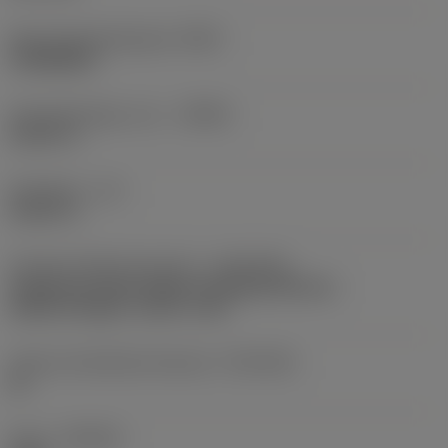
Basis-Standardgruppe
(BSG)
COROMANT
Schneidenlänge, max.
(APMX)
0,3937 in
Nutzlänge
(LU)
0,3937 in
Anschluss Maschinenseite
(ADINTMS)
Cylindrical shank without clamping features
(without flange) -metric: 6.00
Toleranz Schaftdurchmesser
(TCDCON)
h6
Sorte
(GRADE)