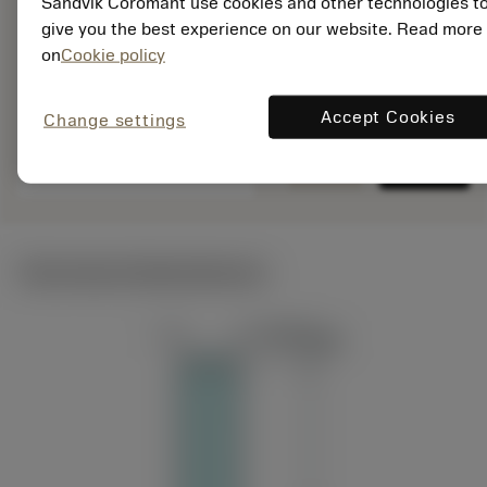
Sandvik Coromant use cookies and other technologies t
give you the best experience on our website. Read more
EAN: 26251190
on
Cookie policy
ANSI: R217.14-
045100AC10M 1620
Accept Cookies
Change settings
Generische
deployed_code
3D-Modell anzeigen
remove
add
Darstellung
shopping_cart
In den
Technische Illustrationen