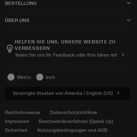
keyboard_arrow_down
BESTELLUNG
Nachschleifen
Tailor Made
Wie kauft man
Anwendungen
Kataloge
keyboard_arrow_down
ÜBER UNS
Bestellung
E-learning
Karriere
In den Retouren-Warenkorb
Events und Schulungen
Über Sandvik Coromant
Verfolgen Sie Ihre Bestellung
Tool ID
HELFEN SIE UNS, UNSERE WEBSITE ZU
emoji_objects
VERBESSERN
Finden Sie uns
FAQ
chevron_right
Teilen Sie uns Ihr Feedback oder Ihre Ideen mit
Für Presse
Kontakt
Sicherheitshinweise
Nachhaltigkeit
Metric
Inch
chevron_right
Vereinigte Staaten von Amerika | English (US)
Rechtshinweise
Datenschutzrichtlinie
Impressum
Beschwerdeverfahren (Speak Up)
Sicherheit
Nutzungsbedingungen und AGB