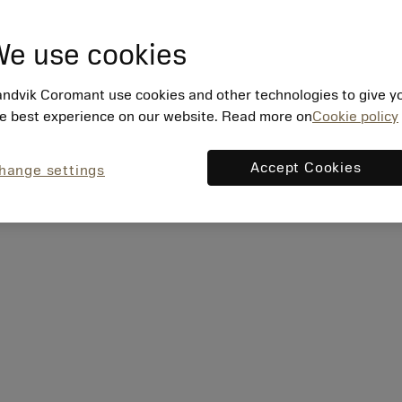
e use cookies
ndvik Coromant use cookies and other technologies to give y
e best experience on our website. Read more on
Cookie policy
Accept Cookies
hange settings